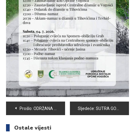
Navigacija
Prošlo:
ODRŽANA AKCIJA DOBROVOLJNOG DARIVANJA KRVI
Sljedeće:
SUTRA GODIŠNJICA BITKE ZA MENJAK
članaka
Ostale vijesti