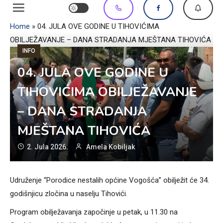
Home
»
04. JULA OVE GODINE U TIHOVIĆIMA
OBILJEŽAVANJE – DANA STRADANJA MJEŠTANA TIHOVIĆA
INFO
04. JULA OVE GODINE U
TIHOVIĆIMA OBILJEŽAVANJE
– DANA STRADANJA
MJEŠTANA TIHOVIĆA
2. Jula 2026.
Amela Kobiljak
Udruženje “Porodice nestalih općine Vogošća” obilježit će 34.
godišnjicu zločina u naselju Tihovići.
Program obilježavanja započinje u petak, u 11.30 na