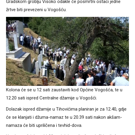
Gradskom groblju Visoko odakle će posmrtni ostaci jedne
žrtve biti prevezeni u Vogošću.
Kolona će se u 12 sati zaustaviti kod Općine Vogošća, te u
12.20 sati ispred Centralne džamije u Vogošći.
Dolazak ispred džamije u Tihovićima planiran je za 12.40, gdje
će se klanjati i džuma-namaz te u 20.39 sati nakon akšam-
namaza će biti upriličena i tevhid-dova.