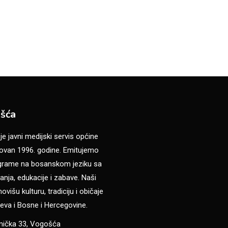
šća
 javni medijski servis općine
van 1996. godine. Emitujemo
ograme na bosanskom jeziku sa
anja, edukacije i zabave. Naši
višu kulturu, tradiciju i običaje
eva i Bosne i Hercegovine.
anička 33, Vogošća