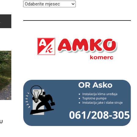
ARHIVA
U