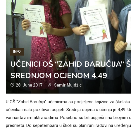
INFO
UČENICI OŠ “ZAHID BARUČIJA” 
SREDNJOM OCJENOM 4,49
28. Juna 2017.
Samir Mujdžić
U OŠ “Zahid Baručija” učenicima su podjeljene knjižice za školsk
učenika imalo pozitivan uspjeh. Srednja ocjena u učenju je 4,49. Uč
vannastavnim aktivnostima. Posebno su bili uspješni na brojnim o
predmeta. Do sepetembara u školi su planirani radovi na uređenju