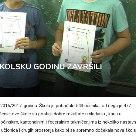
ŠKOLSKU GODINU ZAVRŠILI
u 2016/2017. godinu. Školu je pohađalo 543 učenika, od čega je 477
enici ove škole su postigli dobre rezultate u vladanju , kao i u
pćinskim, kantonalnim i federalnim takmičenjima iz nekoliko nastavn
 učionica i drugih prostorija kako bi se spremno dočekala nova škol