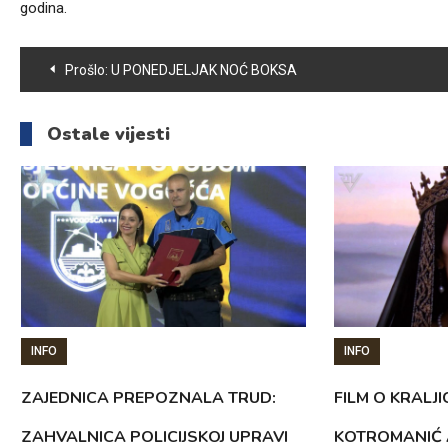
godina.
Navigacija
Prošlo:
U PONEDJELJAK NOĆ BOKSA
članaka
Ostale vijesti
INFO
INFO
ZAJEDNICA PREPOZNALA TRUD:
FILM O KRALJI
ZAHVALNICA POLICIJSKOJ UPRAVI
KOTROMANIĆ 