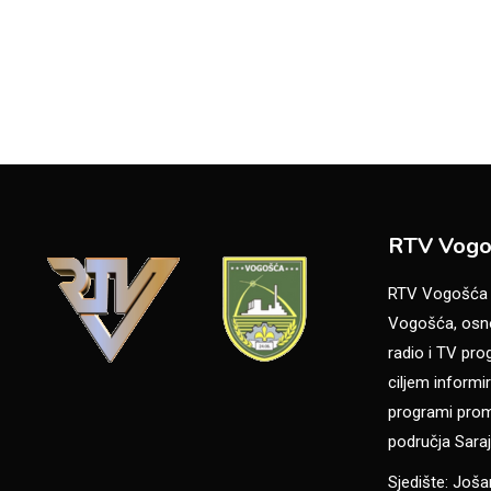
RTV Vogo
RTV Vogošća je
Vogošća, osno
radio i TV pr
ciljem informir
programi promo
područja Saraj
Sjedište: Još