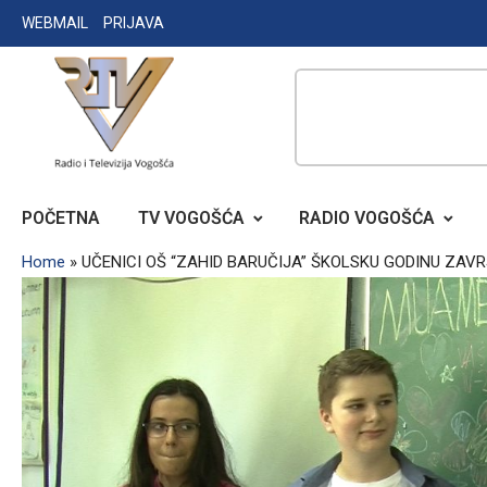
Skip
WEBMAIL
PRIJAVA
to
content
RADIO TELEVIZIJA VOGOŠĆA
POČETNA
TV VOGOŠĆA
RADIO VOGOŠĆA
Home
»
UČENICI OŠ “ZAHID BARUČIJA” ŠKOLSKU GODINU ZAVR