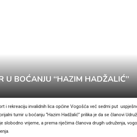
R U BOĆANJU “HAZIM HADŽALIĆ”
rt i rekreaciju invalidnih lica općine Vogošća već sedmi put uspješn
jalni turnir u boćanju “Hazim Hadžalić” prilika je da se članovi Udru
oje slobodno vrijeme, a prema riječima članova drugih udruženja, vog
enja.