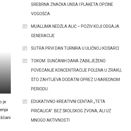
SREBRNA ZNAČKA UNSA I PLAKETA OPĆINE
VOGOŠĆA
MUALLIMA NEDŽLA ALIĆ – POZIV KOJI ODGAJA
GENERACIJE
SUTRA PRVI DAN TURNIRA U ULIČNOJ KOŠARCI
TOKOM SUNČANIH DANA ZABILJEŽENO
POVEĆANJE KONCENTRACIJE POLENA U ZRAKU,
ŠTO ZAHTIJEVA DODATNI OPREZ U NAREDNOM
PERIODU.
EDUKATIVNO-KREATIVNI CENTAR „TETA
o je
ženja
PRIČALICA”: BEZ ŠKOLSKOG ZVONA, ALI UZ
ošćani
MNOGO AKTIVNOSTI