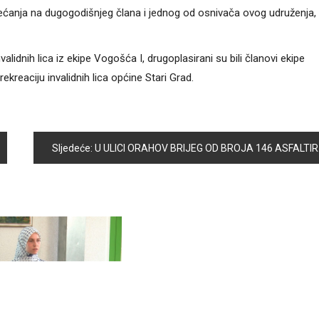
sjećanja na dugogodišnjeg člana i jednog od osnivača ovog udruženja,
validnih lica iz ekipe Vogošća I, drugoplasirani su bili članovi ekipe
ekreaciju invalidnih lica općine Stari Grad.
Sljedeće:
U ULICI ORAHOV BRIJEG OD BROJA 146 ASFALTIRAN DIO SAOBRAĆAJNICE