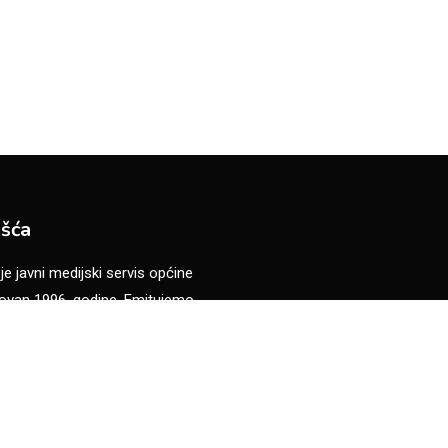
šća
 javni medijski servis općine
van 1996. godine. Emitujemo
ograme na bosanskom jeziku sa
anja, edukacije i zabave. Naši
višu kulturu, tradiciju i običaje
eva i Bosne i Hercegovine.
anička 33, Vogošća