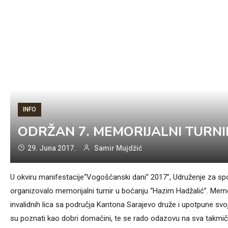
INFO
ODRŽAN 7. MEMORIJALNI TURNI
29. Juna 2017.
Samir Mujdžić
U okviru manifestacije“Vogošćanski dani” 2017”, Udruženje za spo
organizovalo memorijalni turnir u boćanju “Hazim Hadžalić”. Memori
invalidnih lica sa područja Kantona Sarajevo druže i upotpune sv
su poznati kao dobri domaćini, te se rado odazovu na sva takmič