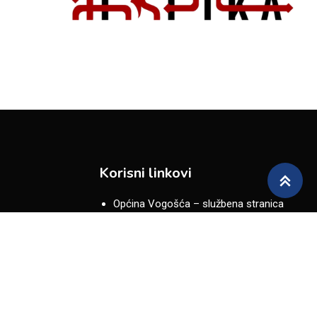
Korisni linkovi
Općina Vogošća – službena stranica
Kulturno sportski centar Vogošća
Dom zdravlja Vogošća