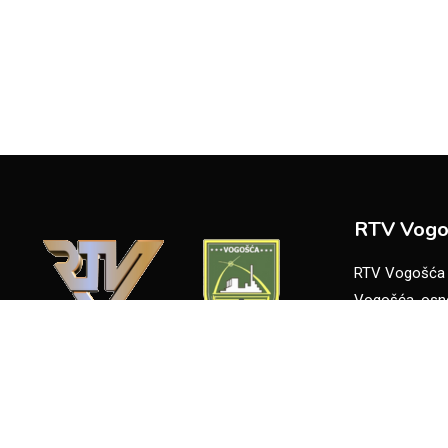
RTV Vogo
RTV Vogošća je
Vogošća, osno
radio i TV pr
ciljem informir
programi promo
područja Saraj
Sjedište: Još