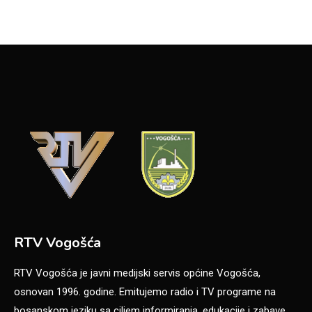
RTV Vogošća
RTV Vogošća je javni medijski servis općine Vogošća,
osnovan 1996. godine. Emitujemo radio i TV programe na
bosanskom jeziku sa ciljem informiranja, edukacije i zabave.