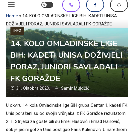
Home
»
14. KOLO OMLADINSKE LIGE BIH: KADETI UNISA
DOŽIVJELI PORAZ, JUNIORI SAVLADALI FK GORAŽDE
INFO
14. KOLO OMLADINSKE LIGE
BIH: KADETI UNISA DOŽIVJELI
PORAZ, JUNIORI SAVLADALI
FK GORAŽDE
31. Oktobra 2023.
Samir Mujdžić
U okviru 14. kola Omladinske lige BiH grupa Centar 1, kadeti FK
Unis poraženi su od svojih vršnjaka iz FK Goražde rezultatom
2: 1. Strijelci za goste bili su Emel Hasović i Ernad Halilović,
dok je jedini gol za Unis postigao Faris Kulenović. U narednom