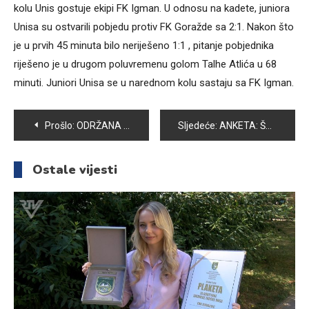
kolu Unis gostuje ekipi FK Igman. U odnosu na kadete, juniora
Unisa su ostvarili pobjedu protiv FK Goražde sa 2:1. Nakon što
je u prvih 45 minuta bilo neriješeno 1:1 , pitanje pobjednika
riješeno je u drugom poluvremenu golom Talhe Atlića u 68
minuti. Juniori Unisa se u narednom kolu sastaju sa FK Igman.
Navigacija
Prošlo:
ODRŽANA 30. SJEDNICA OPĆINSKOG VIJEĆA VOGOŠĆA
Sljedeće:
ANKETA: ŠTA GRAĐANI VOGOŠĆE MISLE O POMJERANJU SATA?
članaka
Ostale vijesti