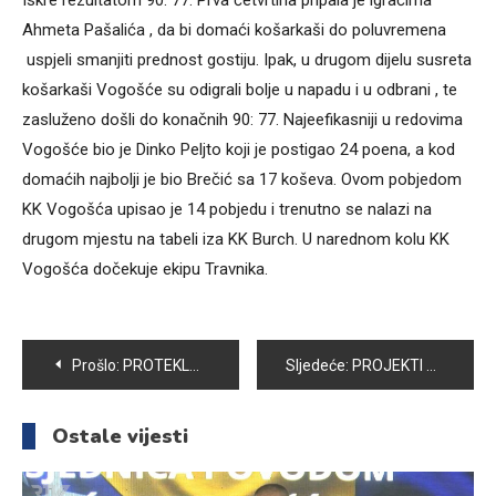
Iskre rezultatom 90: 77. Prva četvrtina pripala je igračima
Ahmeta Pašalića , da bi domaći košarkaši do poluvremena
uspjeli smanjiti prednost gostiju. Ipak, u drugom dijelu susreta
košarkaši Vogošće su odigrali bolje u napadu i u odbrani , te
zasluženo došli do konačnih 90: 77. Najeefikasniji u redovima
Vogošće bio je Dinko Peljto koji je postigao 24 poena, a kod
domaćih najbolji je bio Brečić sa 17 koševa. Ovom pobjedom
KK Vogošća upisao je 14 pobjedu i trenutno se nalazi na
drugom mjestu na tabeli iza KK Burch. U narednom kolu KK
Vogošća dočekuje ekipu Travnika.
Navigacija
Prošlo:
PROTEKLOG VIKENDA ODIGRAN HUMANITARNI TURNIR ZA NEDIMA SMJEČANINA
Sljedeće:
PROJEKTI NA SANACIJI KLIZIŠTA U OPĆINI VOGOŠĆA BIĆE NASTAVLJENI I U OVOJ GODINI
članaka
Ostale vijesti