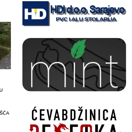
U
OŠĆA