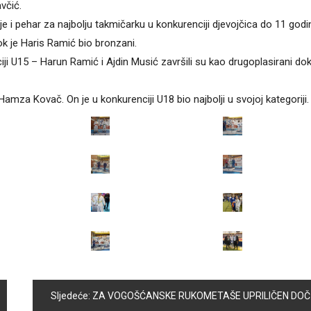
včić.
a je i pehar za najbolju takmičarku u konkurenciji djevojčica do 11 godi
ok je Haris Ramić bio bronzani.
iji U15 – Harun Ramić i Ajdin Musić završili su kao drugoplasirani dok
 Hamza Kovač. On je u konkurenciji U18 bio najbolji u svojoj kategoriji.
Sljedeće:
ZA VOGOŠĆANSKE RUKOMETAŠE UPRILIČEN DOČEK