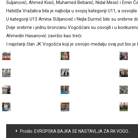
Suljanović, Ahmed Kisić, Muhamed Bebanić, Nidal Mesić i Emin Ča
Hatidža Vražalica bila je najbolja u svojoj kategoriji U11, a osvojil
U kategoriji U13 Amina SUljanović i Nejla Durmić bile su srebrne d
Dvije srebrne i jednu bronzanu Vogošćani su osvojili i u konkurenc
Ahmedin Hasanović završio kao treći.
I najstariji član JK Vogošća koji je osvojio medalju ovaj put bio je
Navigacija
Prošlo:
EVROPSKA BAJKA SE NASTAVLJA ZA RK VOGOŠĆA