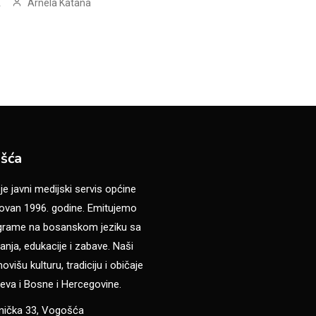
Arnela Katana
.
šća
 javni medijski servis općine
van 1996. godine. Emitujemo
ograme na bosanskom jeziku sa
anja, edukacije i zabave. Naši
višu kulturu, tradiciju i običaje
eva i Bosne i Hercegovine.
anička 33, Vogošća