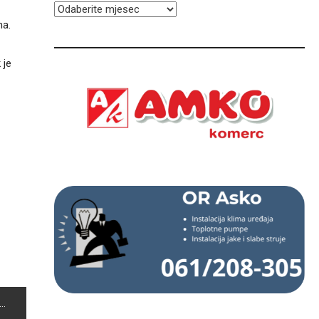
ARHIVA
na.
 je