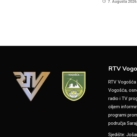
7. Augusta 2026
RTV Vogo
RTV Vogošća je
Vogošća, osno
radio i TV pr
ciljem informir
programi promo
područja Saraj
Sjedište: Još