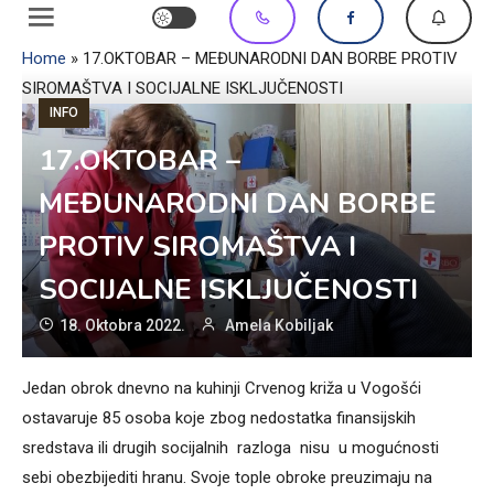
Home
»
17.OKTOBAR – MEĐUNARODNI DAN BORBE PROTIV
SIROMAŠTVA I SOCIJALNE ISKLJUČENOSTI
INFO
17.OKTOBAR –
MEĐUNARODNI DAN BORBE
PROTIV SIROMAŠTVA I
SOCIJALNE ISKLJUČENOSTI
18. Oktobra 2022.
Amela Kobiljak
Jedan obrok dnevno na kuhinji Crvenog križa u Vogošći
ostavaruje 85 osoba koje zbog nedostatka finansijskih
sredstava ili drugih socijalnih razloga nisu u mogućnosti
sebi obezbijediti hranu. Svoje tople obroke preuzimaju na