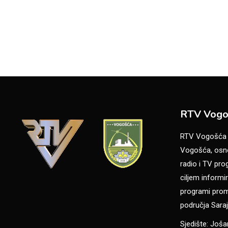
RTV Vogo
RTV Vogošća je
Vogošća, osno
radio i TV pr
ciljem informir
programi promo
područja Saraj
Sjedište: Još