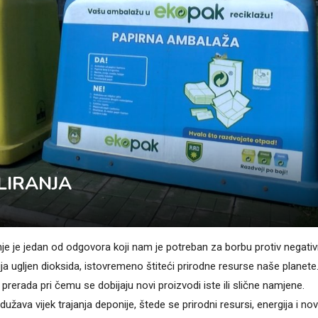
KLIRANJA
je je jedan od odgovora koji nam je potreban za borbu protiv negativ
sija ugljen dioksida, istovremeno štiteći prirodne resurse naše planete
prerada pri čemu se dobijaju novi proizvodi iste ili slične namjene.
ava vijek trajanja deponije, štede se prirodni resursi, energija i nov