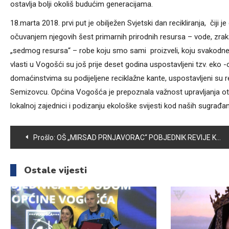
ostavlja bolji okoliš budućim generacijama.
18.marta 2018. prvi put je obilježen Svjetski dan recikliranja, čiji 
očuvanjem njegovih šest primarnih prirodnih resursa – vode, zraka,
„sedmog resursa“ – robe koju smo sami proizveli, koju svakodnevn
vlasti u Vogošći su još prije deset godina uspostavljeni tzv. eko
domaćinstvima su podijeljene reciklažne kante, uspostavljeni su r
Semizovcu. Općina Vogošća je prepoznala važnost upravljanja ot
lokalnoj zajednici i podizanju ekološke svijesti kod naših sugrađa
Navigacija
Prošlo:
OŠ „MIRSAD PRNJAVORAC“ POBJEDNIK REVIJE KULTURNO-UMJETNIČKOG STVARALAŠTVA UČENIKA OSNOVNIH ŠKOLA
članaka
Ostale vijesti