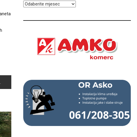
ARHIVA
laneta
ih