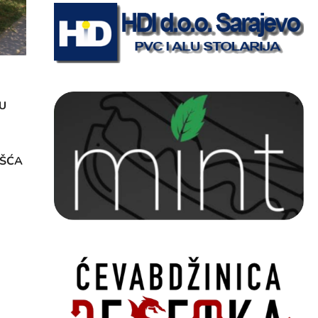
U
OŠĆA