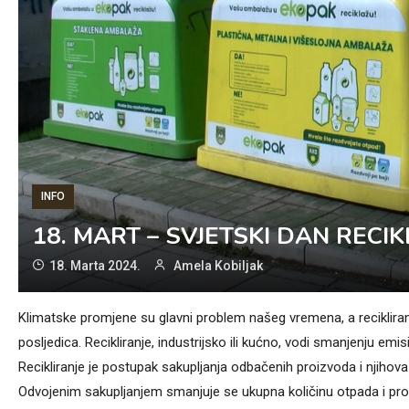
INFO
18. MART – SVJETSKI DAN RECI
18. Marta 2024.
Amela Kobiljak
Klimatske promjene su glavni problem našeg vremena, a recikliran
posljedica. Recikliranje, industrijsko ili kućno, vodi smanjenju emi
Recikliranje je postupak sakupljanja odbačenih proizvoda i njihova 
Odvojenim sakupljanjem smanjuje se ukupna količinu otpada i produž