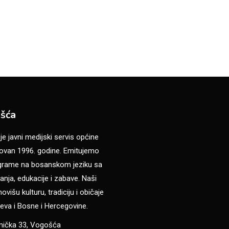
šća
 javni medijski servis općine
van 1996. godine. Emitujemo
ograme na bosanskom jeziku sa
anja, edukacije i zabave. Naši
višu kulturu, tradiciju i običaje
eva i Bosne i Hercegovine.
anička 33, Vogošća