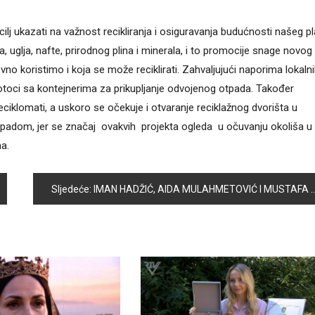
je cilj ukazati na važnost recikliranja i osiguravanja budućnosti našeg p
 uglja, nafte, prirodnog plina i minerala, i to promocije snage novog
o koristimo i koja se može reciklirati. Zahvaljujući naporima lokaln
 -otoci sa kontejnerima za prikupljanje odvojenog otpada. Također
eciklomati, a uskoro se očekuje i otvaranje reciklažnog dvorišta u
padom, jer se značaj ovakvih projekta ogleda u očuvanju okoliša u
na.
Sljedeće:
IMAN HADŽIĆ, AIDA MULAHMETOVIĆ I MUSTAFA AL DOKHI NAJBOLJI NA OPĆINSKOM TAKMIČENJU IZ GEOGRAFIJE