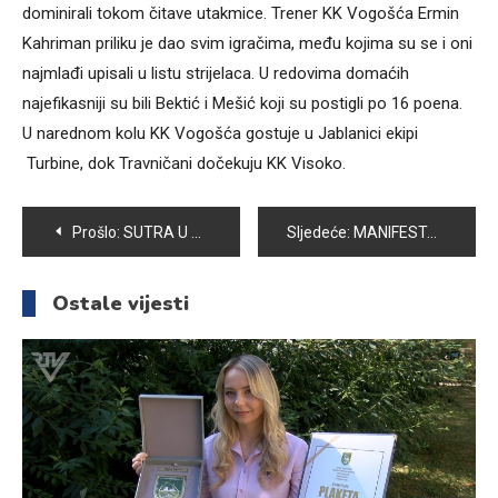
dominirali tokom čitave utakmice. Trener KK Vogošća Ermin
Kahriman priliku je dao svim igračima, među kojima su se i oni
najmlađi upisali u listu strijelaca. U redovima domaćih
najefikasniji su bili Bektić i Mešić koji su postigli po 16 poena.
U narednom kolu KK Vogošća gostuje u Jablanici ekipi
Turbine, dok Travničani dočekuju KK Visoko.
Navigacija
Prošlo:
SUTRA U VOGOŠĆI OBILJEŽAVANJE MANIFESTACIJE “SJEĆANJE NA SREBRENICU”
Sljedeće:
MANIFESTACIJA „SJEĆANJE NA SREBRENICU“ DOSTOJANSTVENO ODRŽANA U VOGOŠĆI
članaka
Ostale vijesti