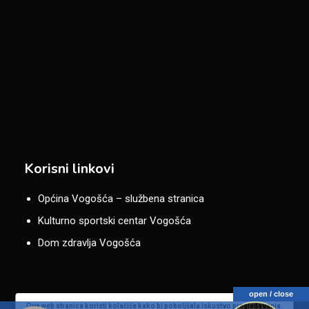
Korisni linkovi
Općina Vogošća – službena stranica
Kulturno sportski centar Vogošća
Dom zdravlja Vogošća
open / close
Ova web stranica koristi kolačiće kako bi poboljšala iskustvo pregledavanja.