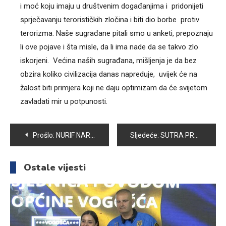
i moć koju imaju u društvenim događanjima i pridonijeti
sprječavanju terorističkih zločina i biti dio borbe protiv
terorizma. Naše sugrađane pitali smo u anketi, prepoznaju
li ove pojave i šta misle, da li ima nade da se takvo zlo
iskorjeni. Većina naših sugrađana, mišljenja je da bez
obzira koliko civilizacija danas napreduje, uvijek će na
žalost biti primjera koji ne daju optimizam da će svijetom
zavladati mir u potpunosti.
Navigacija
Prošlo:
NURIF NARGILIĆ-AMBA: LEGENDA FK UNIS I DUGOGODIŠNJI ČLAN KUGLAŠKOG KLUBA VOGOŠĆA
Sljedeće:
SUTRA PROMOCIJA ZBIRKE PRIČA “DOK ZRIJEM – PABIRČENJA PO PATRLJCIMA PROŠLOSTI”, AUTORA ALENA KALAJDŽIJE
članaka
Ostale vijesti