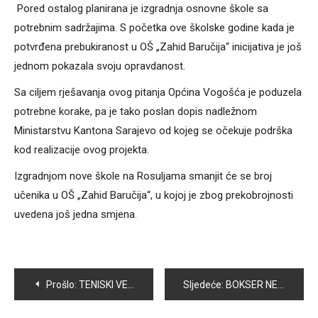
Pored ostalog planirana je izgradnja osnovne škole sa
potrebnim sadržajima. S početka ove školske godine kada je
potvrđena prebukiranost u OŠ „Zahid Baručija“ inicijativa je još
jednom pokazala svoju opravdanost.
Sa ciljem rješavanja ovog pitanja Općina Vogošća je poduzela
potrebne korake, pa je tako poslan dopis nadležnom
Ministarstvu Kantona Sarajevo od kojeg se očekuje podrška
kod realizacije ovog projekta.
Izgradnjom nove škole na Rosuljama smanjit će se broj
učenika u OŠ „Zahid Baručija“, u kojoj je zbog prekobrojnosti
uvedena još jedna smjena.
Navigacija
Prošlo:
TENISKI VETERANI ODIGRALI MEMORIJALNI TURNIR
Sljedeće:
BOKSER NEDIM HODŽIĆ UČESTVUJE NA TURNIRU PRIJATELJSTVA U ŠVICARSKOJ
članaka