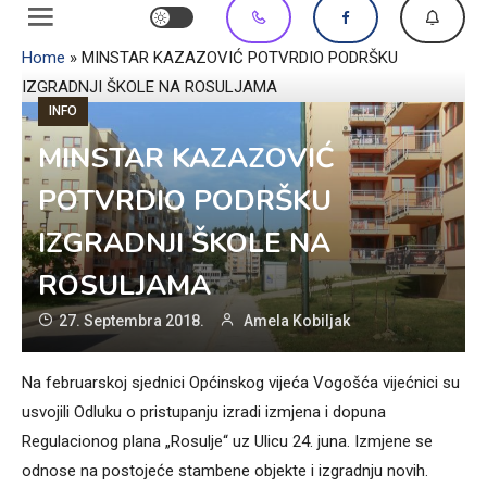
Home
»
MINSTAR KAZAZOVIĆ POTVRDIO PODRŠKU
IZGRADNJI ŠKOLE NA ROSULJAMA
INFO
MINSTAR KAZAZOVIĆ
POTVRDIO PODRŠKU
IZGRADNJI ŠKOLE NA
ROSULJAMA
27. Septembra 2018.
Amela Kobiljak
Na februarskoj sjednici Općinskog vijeća Vogošća vijećnici su
usvojili Odluku o pristupanju izradi izmjena i dopuna
Regulacionog plana „Rosulje“ uz Ulicu 24. juna. Izmjene se
odnose na postojeće stambene objekte i izgradnju novih.