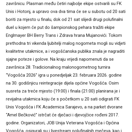
završnicu. Plasman među četiri najbolje ekipe ostvarili su FK
Unis i Hotonj, a upravo ova dva tima će se u subotu od 20 sati
boriti za mjesto u finalu, dok od 21 sat slijedi drugi polufinalni
duel u kojem će put do šampionskog pehara tražiti ekipe
Englmayer BH Berry Trans i Zdrava hrana Mujanovići. Tokom
prethodna tri vikenda ljubitelji malog nogometa mogli su vidjeti
kvalitetne utakmice, a i vogošćanska publika znala je nagraditi
sjajne poteze i golove. Na kraju vrijedi napomenuti da se
završnica 28. Tradicionalnog malonogometnog turnira
“Vogošća 2026” igra u ponedjeljak 23. februara 2026. godine
na 30. godišnjicu reintegracije dijela općine Vogošća. Osim
susreta za treće mjesto (19:00) i finala (21:00) planirana je i
revijalna utakmica koju će s početkom u 20 sati odigrati FK
Unis Vogošća i FK Academica Sarajevo, a na parket dvorane
“Amel Bečković” istrčat će dječaci i djevojčice rođeni 2017.
godine. Organizatori, JOB Unija Veterana Vogošća i Općina
Vogošća, osigurali su i livestream polufinalnih mečeva, kao i