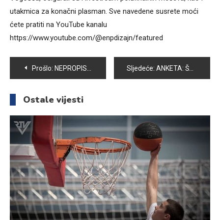
utakmica za konačni plasman. Sve navedene susrete moći
ćete pratiti na YouTube kanalu
https://www.youtube.com/@enpdizajn/featured
Navigacija
Prošlo:
NEPROPISNO PARKIRANJE – SVE VEĆI PROBLEM U VOGOŠĆI
Sljedeće:
ANKETA: ŠTA ZA GRAĐANE ZNAČI 23. FEBRUAR – DAN REINTEGRACIJE VOGOŠĆE?
članaka
Ostale vijesti