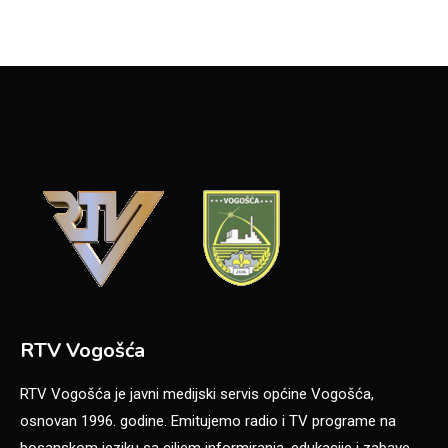
RTV Vogošća
RTV Vogošća je javni medijski servis općine Vogošća,
osnovan 1996. godine. Emitujemo radio i TV programe na
bosanskom jeziku sa ciljem informiranja, edukacije i zabave.