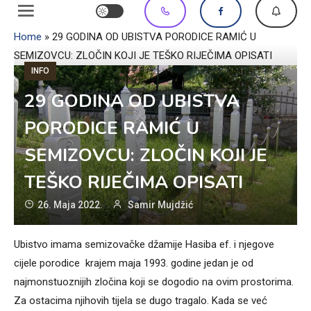
Home
»
29 GODINA OD UBISTVA PORODICE RAMIĆ U
SEMIZOVCU: ZLOČIN KOJI JE TEŠKO RIJEČIMA OPISATI
INFO
29 GODINA OD UBISTVA
PORODICE RAMIĆ U
SEMIZOVCU: ZLOČIN KOJI JE
TEŠKO RIJEČIMA OPISATI
26. Maja 2022.
Samir Mujdžić
Ubistvo imama semizovačke džamije Hasiba ef. i njegove
cijele porodice krajem maja 1993. godine jedan je od
najmonstuoznijih zločina koji se dogodio na ovim prostorima.
Za ostacima njihovih tijela se dugo tragalo. Kada se već