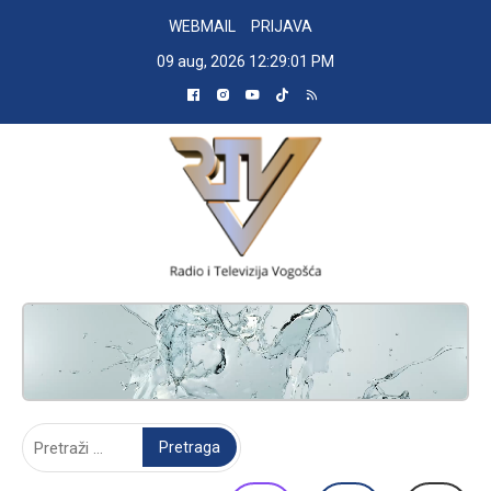
Skip
WEBMAIL
PRIJAVA
to
09 aug, 2026
12:29:02 PM
content
RADIO TELEVIZIJA VOGOŠĆA
Pretraga: