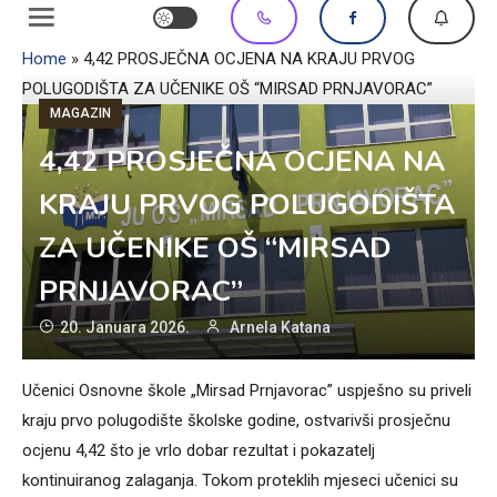
Home
»
4,42 PROSJEČNA OCJENA NA KRAJU PRVOG
POLUGODIŠTA ZA UČENIKE OŠ “MIRSAD PRNJAVORAC”
MAGAZIN
4,42 PROSJEČNA OCJENA NA
KRAJU PRVOG POLUGODIŠTA
ZA UČENIKE OŠ “MIRSAD
PRNJAVORAC”
20. Januara 2026.
Arnela Katana
Učenici Osnovne škole „Mirsad Prnjavorac” uspješno su priveli
kraju prvo polugodište školske godine, ostvarivši prosječnu
ocjenu 4,42 što je vrlo dobar rezultat i pokazatelj
kontinuiranog zalaganja. Tokom proteklih mjeseci učenici su