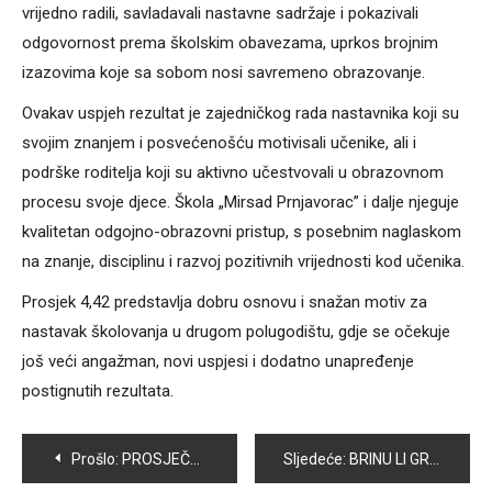
vrijedno radili, savladavali nastavne sadržaje i pokazivali
odgovornost prema školskim obavezama, uprkos brojnim
izazovima koje sa sobom nosi savremeno obrazovanje.
Ovakav uspjeh rezultat je zajedničkog rada nastavnika koji su
svojim znanjem i posvećenošću motivisali učenike, ali i
podrške roditelja koji su aktivno učestvovali u obrazovnom
procesu svoje djece. Škola „Mirsad Prnjavorac” i dalje njeguje
kvalitetan odgojno-obrazovni pristup, s posebnim naglaskom
na znanje, disciplinu i razvoj pozitivnih vrijednosti kod učenika.
Prosjek 4,42 predstavlja dobru osnovu i snažan motiv za
nastavak školovanja u drugom polugodištu, gdje se očekuje
još veći angažman, novi uspjesi i dodatno unapređenje
postignutih rezultata.
Navigacija
Prošlo:
PROSJEČNA OCJENA UČENIKA SŠC VOGOŠĆA NA KRAJU PRVOG POLUGODIŠTA 3,71
Sljedeće:
BRINU LI GRAĐANE VOGOŠĆE NOVA POSKUPLJENJA?