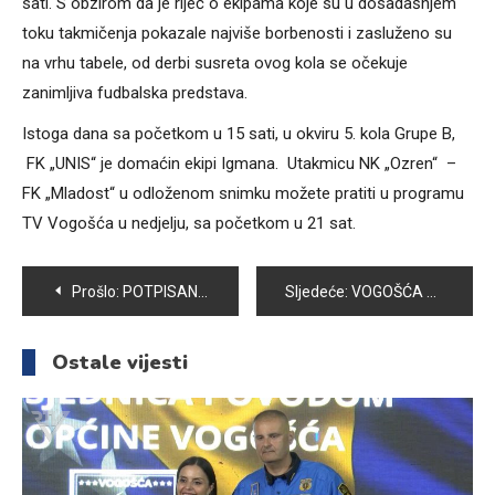
sati. S obzirom da je riječ o ekipama koje su u dosadašnjem
toku takmičenja pokazale najviše borbenosti i zasluženo su
na vrhu tabele, od derbi susreta ovog kola se očekuje
zanimljiva fudbalska predstava.
Istoga dana sa početkom u 15 sati, u okviru 5. kola Grupe B,
FK „UNIS“ je domaćin ekipi Igmana. Utakmicu NK „Ozren“ –
FK „Mladost“ u odloženom snimku možete pratiti u programu
TV Vogošća u nedjelju, sa početkom u 21 sat.
Navigacija
Prošlo:
POTPISANI UGOVORI O STIPENDIRANJU UČENIKA SŠC VOGOŠĆA
Sljedeće:
VOGOŠĆA POSLALA PORUKU: SVI SMO „SRCEM ZA EMIRA“
članaka
Ostale vijesti