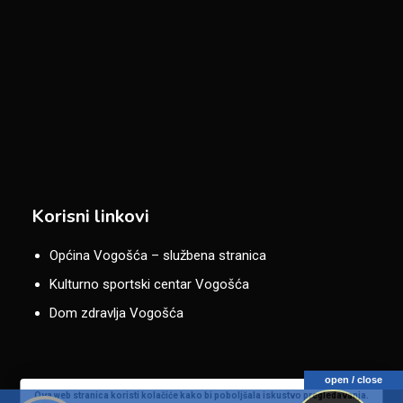
Korisni linkovi
Općina Vogošća – službena stranica
Kulturno sportski centar Vogošća
Dom zdravlja Vogošća
open / close
Ova web stranica koristi kolačiće kako bi poboljšala iskustvo pregledavanja.