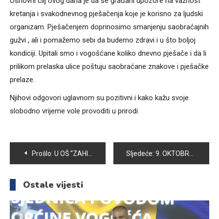
Osnovni cilj ovog dana je da se građani upozore na važnost
kretanja i svakodnevnog pješačenja koje je korisno za ljudski
organizam. Pješačenjem doprinosimo smanjenju saobraćajnih
gužvi , ali i pomažemo sebi da budemo zdravi i u što boljoj
kondiciji. Upitali smo i vogošćane koliko dnevno pješače i da li
prilikom prelaska ulice poštuju saobraćane znakove i pješačke
prelaze.
Njihovi odgovori uglavnom su pozitivni i kako kažu svoje
slobodno vrijeme vole provoditi u prirodi.
Navigacija
Prošlo:
U OŠ “ZAHID BARUČIJA” VOGOŠĆA OBILJEŽEN DAN UČITELJA
Sljedeće:
9. OKTOBRA POČINJE NOVA LOVNA SEZONA
članaka
Ostale vijesti