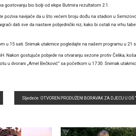
na gostovanju bio bolji od ekipe Butmira rezultatom 2:1.
, te poziva navijače da u što većem broju dođu na stadion u Semizovc
grači dati sve da nastave pobjednički niz, kako bi ostali na vrhu tabe
kom u 15 sati. Snimak utakmice pogledajte na našem programu u 21 s
iH. Nakon gostujuće pobjede na otvaranju sezone protiv Čelika, koša
botu u dvorani „Amel Bečković“ sa početkom u 17:30. Snimak utakmi
Sljedeće:
OTVOREN PRODUŽENI BORAVAK ZA DJECU U OŠ “ZAJKO DELIĆ” KOBILJA GLAV