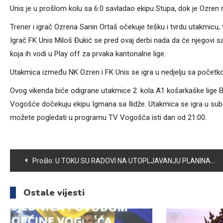
Unis je u prošlom kolu sa 6:0 savladao ekipu Stupa, dok je Ozren 
Trener i igrač Ozrena Sanin Ortaš očekuje tešku i tvrdu utakmicu
Igrač FK Unis Miloš Đukić se pred ovaj derbi nada da će njegovi sai
koja ih vodi u Play off za prvaka kantonalne lige.
Utakmica između NK Ozren i FK Unis se igra u nedjelju sa počet
Ovog vikenda biće odigrane utakmice 2. kola A1 košarkaške lige B
Vogošće dočekuju ekipu Igmana sa Ilidže. Utakmica se igra u su
možete pogledati u programu TV Vogošća isti dan od 21:00.
Navigacija
Prošlo:
U TOKU SU RADOVI NA UTOPLJAVANJU PLANINARSKOG DOMA NA MOTKI
članaka
Ostale vijesti