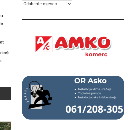
ARHIVA
u.
le
at.
rkaši
ce
A