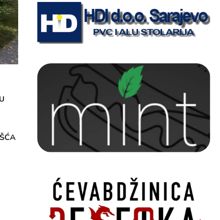
U
OŠĆA