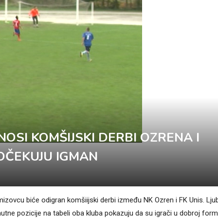
OSI KOMŠIJSKI DERBI OZRENA I
OČEKUJU IGMAN
izovcu biće odigran komšiijski derbi između NK Ozren i FK Unis. Ljubi
enutne pozicije na tabeli oba kluba pokazuju da su igrači u dobroj formi