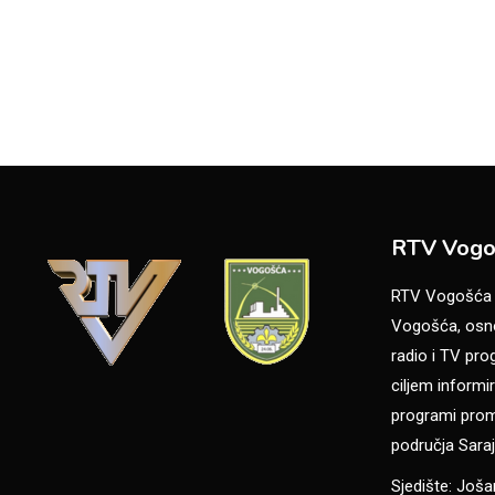
RTV Vogo
RTV Vogošća je
Vogošća, osno
radio i TV pr
ciljem informir
programi promo
područja Saraj
Sjedište: Još