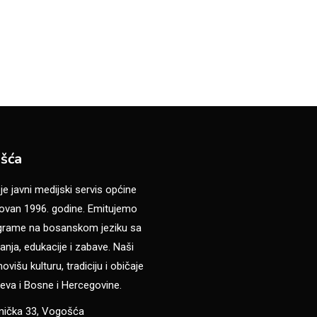
šća
 javni medijski servis općine
van 1996. godine. Emitujemo
ograme na bosanskom jeziku sa
anja, edukacije i zabave. Naši
višu kulturu, tradiciju i običaje
eva i Bosne i Hercegovine.
anička 33, Vogošća