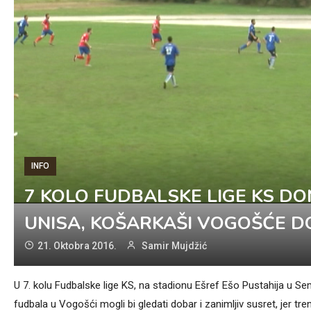
INFO
7 KOLO FUDBALSKE LIGE KS DON
UNISA, KOŠARKAŠI VOGOŠĆE D
21. Oktobra 2016.
Samir Mujdžić
U 7. kolu Fudbalske lige KS, na stadionu Ešref Ešo Pustahija u Sem
fudbala u Vogošći mogli bi gledati dobar i zanimljiv susret, jer tr