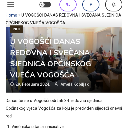
Home
»
U VOGOŠĆI DANAS REDOVNA I SVEČANA SJEDNICA
OPĆINSKOG VIJEĆA VOGOŠĆA
INFO
U VOGOŠĆI DANAS
REDOVNA I SVEČANA
SJEDNICA OPĆINSKOG
VIJEĆA VOGOŠĆA
29. Februara 2024.
Amela Kobiljak
Danas će se u Vogošći održati 34. redovna sjednica
Općinskog vijeća Vogošća za koju je predviđen sljedeći dnevni
red:
Vijećnička pitanja i inicijative.