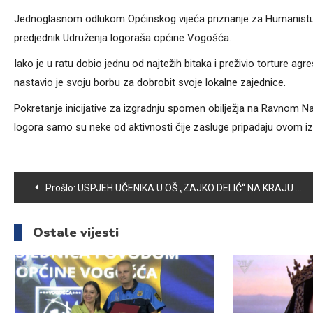
Jednoglasnom odlukom Općinskog vijeća priznanje za Humanistu go
predjednik Udruženja logoraša općine Vogošća.
Iako je u ratu dobio jednu od najtežih bitaka i preživio torture ag
nastavio je svoju borbu za dobrobit svoje lokalne zajednice.
Pokretanje inicijative za izgradnju spomen obilježja na Ravnom N
logora samo su neke od aktivnosti čije zasluge pripadaju ovom i
Navigacija
Prošlo:
USPJEH UČENIKA U OŠ „ZAJKO DELIĆ“ NA KRAJU NASTAVNE GODINE IZNOSI 4,45
članaka
Ostale vijesti