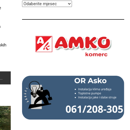
ARHIVA
e
a
skih