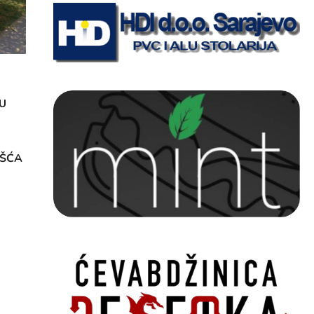
U
OŠĆA