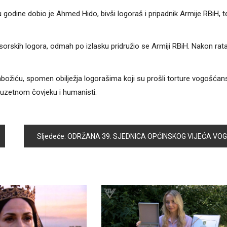
dine dobio je Ahmed Hido, bivši logoraš i pripadnik Armije RBiH, t
resorskih logora, odmah po izlasku pridružio se Armiji RBiH. Nakon rat
abožiću, spomen obilježja logorašima koji su prošli torture vogošćan
zuzetnom čovjeku i humanisti.
Sljedeće:
ODRŽANA 39. SJEDNICA OPĆINSKOG VIJEĆA VOGOŠĆA