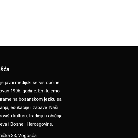
šća
 javni medijski servis općine
van 1996. godine. Emitujemo
ograme na bosanskom jeziku sa
anja, edukacije i zabave. Naši
višu kulturu, tradiciju i običaje
eva i Bosne i Hercegovine.
anička 33, Vogošća