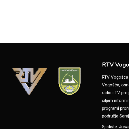
RTV Vogo
RTV Vogošća je
Vogošća, osno
radio i TV pr
ciljem informir
programi promo
područja Saraj
Sjedište: Još