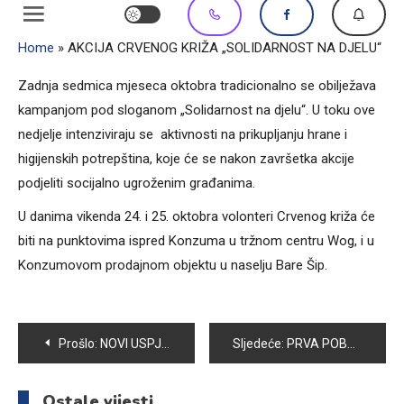
Home
»
AKCIJA CRVENOG KRIŽA „SOLIDARNOST NA DJELU“
Zadnja sedmica mjeseca oktobra tradicionalno se obilježava
kampanjom pod sloganom „Solidarnost na djelu“. U toku ove
nedjelje intenziviraju se aktivnosti na prikupljanju hrane i
higijenskih potrepština, koje će se nakon završetka akcije
podjeliti socijalno ugroženim građanima.
U danima vikenda 24. i 25. oktobra volonteri Crvenog križa će
biti na punktovima ispred Konzuma u tržnom centru Wog, i u
Konzumovom prodajnom objektu u naselju Bare Šip.
Navigacija
Prošlo:
NOVI USPJESI VOGOŠĆANSKIH RUKOMETAŠA
Sljedeće:
PRVA POBJEDA KOŠARKAŠA VOGOŠĆE U A1 LIGI.
članaka
Ostale vijesti