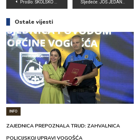
Navigacija
Prošlo:
ŠKOLSKO ZVONO OZNAČILO POČETAK NASTAVE U OŠ “PORODICE ef. RAMIĆ”
Sljedeće:
JOŠ JEDAN ZAJEDNIČKI PROJEKAT OPĆINE VOGOŠĆA I FIRME „MGBH“
članaka
Ostale vijesti
INFO
ZAJEDNICA PREPOZNALA TRUD: ZAHVALNICA
POLICIJSKOJ UPRAVI VOGOŠĆA