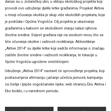
danas su u Jošaničkoj ulici, u sklopu ekološkog projekta koji
provodi ovo udruženje djelile letke građanima. Projekat Aktiva
u misiji očuvanja okoliša je skup više ekoloških projekata, koje
je podržala i Općina Vogošća. Cilj projekta je ukazivanje
građanima u kakvom se ekološkom stanju nalazi njihova
životna sredina. Svijest građana nije na visokom nivou što se
tiče očuvanja okoline i važnosti recikliranja. Aktivistikinje
„Aktive 2014“ su djelile letke koji sadrže informacije o značaju
zaštite životne sredine i važnosti recikliranja, te lokacije u
Općini Vogošća ugrožene onečišćnjem.
Udruženje „Aktiva 2014“ nastavit će sprovođenje projekta, koji
podrazumjeva afirmaciju i jačanje učešća javnosti, kampanju
za čistije i ljepše vogošćanske rijeke, web stranicu Eko Aktiva i
Eko biciklo, i u narednom periodu.