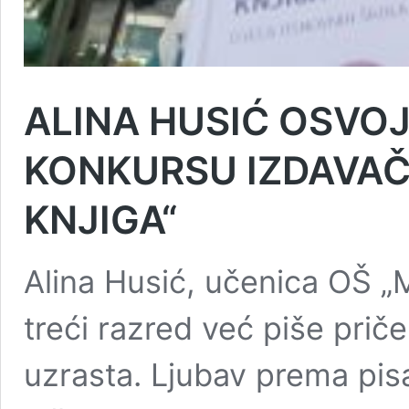
ALINA HUSIĆ OSVO
KONKURSU IZDAVAČ
KNJIGA“
Alina Husić, učenica OŠ „M
treći razred već piše prič
uzrasta. Ljubav prema pisa