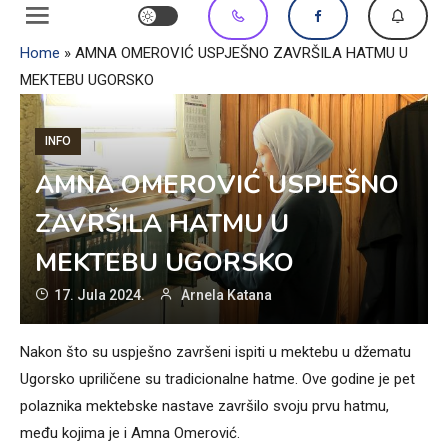
Home
»
AMNA OMEROVIĆ USPJEŠNO ZAVRŠILA HATMU U
MEKTEBU UGORSKO
INFO
AMNA OMEROVIĆ USPJEŠNO
ZAVRŠILA HATMU U
MEKTEBU UGORSKO
17. Jula 2024.
Arnela Katana
Nakon što su uspješno završeni ispiti u mektebu u džematu
Ugorsko upriličene su tradicionalne hatme. Ove godine je pet
polaznika mektebske nastave završilo svoju prvu hatmu,
među kojima je i Amna Omerović.