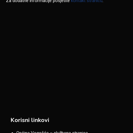
Za dodatne informacije posjetite
kontakt stranicu
.
Korisni linkovi
Općina Vogošća – službena stranica