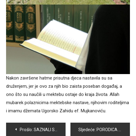
Nakon završene hatme prisutna djeca nastavila su sa
druženjem, jer je ovo za njih bio zaista poseban događaj, a
ono što su naučili u mektebu ostaje do kraja života. Allah
mubarek polaznicima mektebske nastave, njihovim roditeljima
i imamu džemata Ugorsko Zahidu ef. Mujkanoviću.
Navigacija
Prošlo:
SAZNALI SMO KAKO ZAŠTITITI ŽIVOTINJE OD VISOKIH TEMPERATURA
Sljedeće:
PORODICA BEŠLIJA O PRIZNANJU „ZLATNI GRB SA PLAKETOM OPĆINE VOGOŠĆA“ POSTHUMNO DŽENANI BEŠLIJA: HVALA NA ISKAZANOM POŠTOVANJU