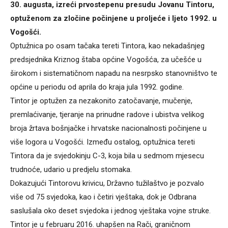
30. augusta, izreći prvostepenu presudu Jovanu Tintoru,
optuženom za zločine počinjene u proljeće i ljeto 1992. u
Vogošći.
Optužnica po osam tačaka tereti Tintora, kao nekadašnjeg
predsjednika Kriznog štaba općine Vogošća, za učešće u
širokom i sistematičnom napadu na nesrpsko stanovništvo te
općine u periodu od aprila do kraja jula 1992. godine.
Tintor je optužen za nezakonito zatočavanje, mučenje,
premlaćivanje, tjeranje na prinudne radove i ubistva velikog
broja žrtava bošnjačke i hrvatske nacionalnosti počinjene u
više logora u Vogošći. Između ostalog, optužnica tereti
Tintora da je svjedokinju C-3, koja bila u sedmom mjesecu
trudnoće, udario u predjelu stomaka.
Dokazujući Tintorovu krivicu, Državno tužilaštvo je pozvalo
više od 75 svjedoka, kao i četiri vještaka, dok je Odbrana
saslušala oko deset svjedoka i jednog vještaka vojne struke.
Tintor je u februaru 2016. uhapšen na Rači, graničnom