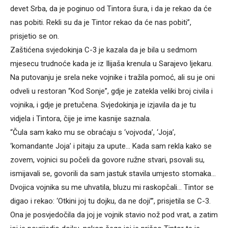
devet Srba, da je poginuo od Tintora šura, i da je rekao da će
nas pobiti. Rekli su da je Tintor rekao da će nas pobiti”,
prisjetio se on.
Zaštićena svjedokinja C-3 je kazala da je bila u sedmom
mjesecu trudnoće kada je iz Ilijaša krenula u Sarajevo ljekaru.
Na putovanju je srela neke vojnike i tražila pomoć, ali su je oni
odveli u restoran “Kod Sonje”, gdje je zatekla veliki broj civila i
vojnika, i gdje je pretučena. Svjedokinja je izjavila da je tu
vidjela i Tintora, čije je ime kasnije saznala.
“Čula sam kako mu se obraćaju s ‘vojvoda’, ‘Joja’,
‘komandante Joja’ i pitaju za upute… Kada sam rekla kako se
zovem, vojnici su počeli da govore ružne stvari, psovali su,
ismijavali se, govorili da sam jastuk stavila umjesto stomaka…
Dvojica vojnika su me uhvatila, bluzu mi raskopčali… Tintor se
digao i rekao: ‘Otkini joj tu dojku, da ne doji’”, prisjetila se C-3.
Ona je posvjedočila da joj je vojnik stavio nož pod vrat, a zatim