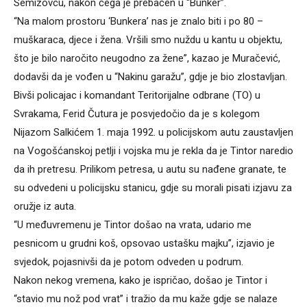
Semizovcu, nakon čega je prebačen u “Bunker”.
“Na malom prostoru ‘Bunkera’ nas je znalo biti i po 80 –
muškaraca, djece i žena. Vršili smo nuždu u kantu u objektu,
što je bilo naročito neugodno za žene”, kazao je Muračević,
dodavši da je vođen u “Nakinu garažu”, gdje je bio zlostavljan.
Bivši policajac i komandant Teritorijalne odbrane (TO) u
Svrakama, Ferid Čutura je posvjedočio da je s kolegom
Nijazom Salkićem 1. maja 1992. u policijskom autu zaustavljen
na Vogošćanskoj petlji i vojska mu je rekla da je Tintor naredio
da ih pretresu. Prilikom petresa, u autu su nađene granate, te
su odvedeni u policijsku stanicu, gdje su morali pisati izjavu za
oružje iz auta.
“U međuvremenu je Tintor došao na vrata, udario me
pesnicom u grudni koš, opsovao ustašku majku”, izjavio je
svjedok, pojasnivši da je potom odveden u podrum.
Nakon nekog vremena, kako je ispričao, došao je Tintor i
“stavio mu nož pod vrat” i tražio da mu kaže gdje se nalaze