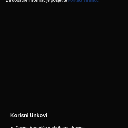
Za dodatne informacije posjetite
kontakt stranicu
.
Korisni linkovi
Općina Vogošća – službena stranica