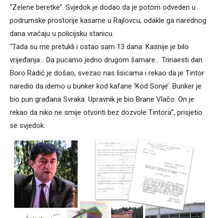
“Zelene beretke”. Svjedok je dodao da je potom odveden u
podrumske prostorije kasarne u Rajlovcu, odakle ga narednog
dana vraćaju u policijsku stanicu.
“Tada su me pretukli i ostao sam 13 dana. Kasnije je bilo
vrijeđanja… Da pucamo jedno drugom šamare… Trinaesti dan
Boro Radić je došao, svezao nas lisicama i rekao da je Tintor
naredio da idemo u bunker kod kafane ‘Kod Sonje’. Bunker je
bio pun građana Svraka. Upravnik je bio Brane Vlačo. On je
rekao da niko ne smije otvoriti bez dozvole Tintora”, prisjetio
se svjedok.