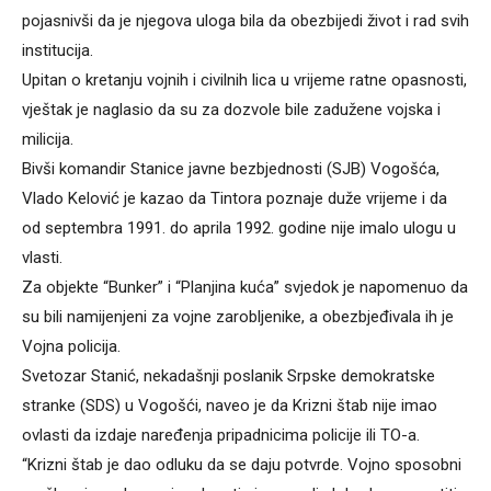
pojasnivši da je njegova uloga bila da obezbijedi život i rad svih
institucija.
Upitan o kretanju vojnih i civilnih lica u vrijeme ratne opasnosti,
vještak je naglasio da su za dozvole bile zadužene vojska i
milicija.
Bivši komandir Stanice javne bezbjednosti (SJB) Vogošća,
Vlado Kelović je kazao da Tintora poznaje duže vrijeme i da
od septembra 1991. do aprila 1992. godine nije imalo ulogu u
vlasti.
Za objekte “Bunker” i “Planjina kuća” svjedok je napomenuo da
su bili namijenjeni za vojne zarobljenike, a obezbjeđivala ih je
Vojna policija.
Svetozar Stanić, nekadašnji poslanik Srpske demokratske
stranke (SDS) u Vogošći, naveo je da Krizni štab nije imao
ovlasti da izdaje naređenja pripadnicima policije ili TO-a.
“Krizni štab je dao odluku da se daju potvrde. Vojno sposobni