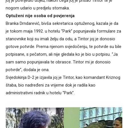
joj je povrijedio dojku, nakon čega joj je prišao Tintor te je
nogom udario u predjelu stomaka.
Optuženi nije osoba od povjerenja
Branka Drndarević, bivša sekretarica optuženog, kazala je da
je tokom maja 1992. u hotelu “Park” popunjavala formulare za
stanovnike koji su imali želju da odu, a Tintor joj je donosio
gotove potvrde. Prema njenom svjedočenju, te potvrde su bile
potpisane, s pečatom, ali nije gledala ko je bio u potpisu. “Ja
sam samo popunjavala te obrasce. Tintor mi je donosio
potvrde”, dodala je ona.
Svjedokinja D-2 je izjavila joj je Tintor, kao komandant Kriznog
štaba, bio nadređeni za vrijeme dok je radila kao
administrativni radnik u hotelu “Park”.