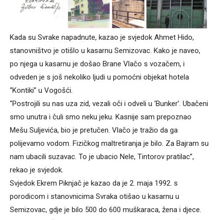
Kada su Svrake napadnute, kazao je svjedok Ahmet Hido,
stanovništvo je otišlo u kasarnu Semizovac. Kako je naveo,
po njega u kasarnu je došao Brane Vlačo s vozačem, i
odveden je s još nekoliko ljudi u pomoćni objekat hotela
“Kontiki” u Vogošći.
“Postrojili su nas uza zid, vezali oči i odveli u ‘Bunker’. Ubačeni
smo unutra i čuli smo neku jeku. Kasnije sam prepoznao
Mešu Suljevića, bio je pretučen. Vlačo je tražio da ga
polijevamo vodom. Fizičkog maltretiranja je bilo. Za Bajram su
nam ubacili suzavac. To je ubacio Nele, Tintorov pratilac”,
rekao je svjedok.
Svjedok Ekrem Piknjač je kazao da je 2. maja 1992. s
porodicom i stanovnicima Svraka otišao u kasarnu u
Semizovac, gdje je bilo 500 do 600 muškaraca, žena i djece.