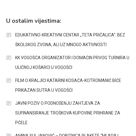
U ostalim vijestima:
EDUKATIVNO-KREATIVNI CENTAR „TETA PRIČALICA”: BEZ
ŠKOLSKOG ZVONA, ALI UZ MNOGO AKTIVNOSTI
KK VOGOŠĆA ORGANIZATOR I DOMAĆIN PRVOG TURNIRA U
ULIČNOJ KOŠARCI U VOGOŠĆI
FILM O KRALJICI KATARINI KOSAČA-KOTROMANIĆ BIĆE
PRIKAZAN SUTRA U VOGOŠĆI
JAVNI POZIV O PODNOŠENJU ZAHTJEVA ZA
SUFINANSIRANJE TROŠKOVA KUPOVINE PRIHRANE ZA
PČELE
AMINA SULJANOVIĆ – DOBITNICA PLAKETE “MLADA I