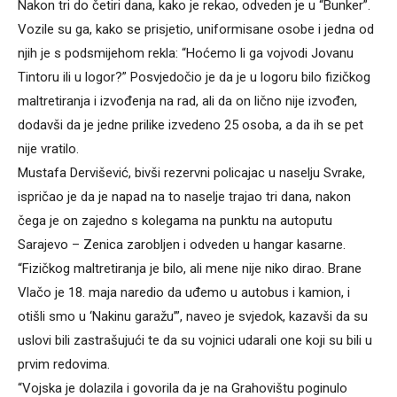
Nakon tri do četiri dana, kako je rekao, odveden je u “Bunker”.
Vozile su ga, kako se prisjetio, uniformisane osobe i jedna od
njih je s podsmijehom rekla: “Hoćemo li ga vojvodi Jovanu
Tintoru ili u logor?” Posvjedočio je da je u logoru bilo fizičkog
maltretiranja i izvođenja na rad, ali da on lično nije izvođen,
dodavši da je jedne prilike izvedeno 25 osoba, a da ih se pet
nije vratilo.
Mustafa Dervišević, bivši rezervni policajac u naselju Svrake,
ispričao je da je napad na to naselje trajao tri dana, nakon
čega je on zajedno s kolegama na punktu na autoputu
Sarajevo – Zenica zarobljen i odveden u hangar kasarne.
“Fizičkog maltretiranja je bilo, ali mene nije niko dirao. Brane
Vlačo je 18. maja naredio da uđemo u autobus i kamion, i
otišli smo u ‘Nakinu garažu’”, naveo je svjedok, kazavši da su
uslovi bili zastrašujući te da su vojnici udarali one koji su bili u
prvim redovima.
“Vojska je dolazila i govorila da je na Grahovištu poginulo