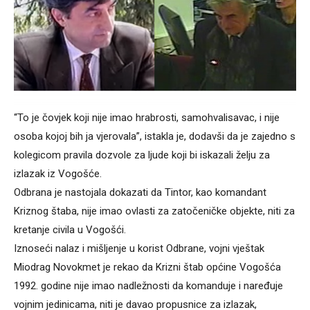
“To je čovjek koji nije imao hrabrosti, samohvalisavac, i nije
osoba kojoj bih ja vjerovala”, istakla je, dodavši da je zajedno s
kolegicom pravila dozvole za ljude koji bi iskazali želju za
izlazak iz Vogošće.
Odbrana je nastojala dokazati da Tintor, kao komandant
Kriznog štaba, nije imao ovlasti za zatočeničke objekte, niti za
kretanje civila u Vogošći.
Iznoseći nalaz i mišljenje u korist Odbrane, vojni vještak
Miodrag Novokmet je rekao da Krizni štab općine Vogošća
1992. godine nije imao nadležnosti da komanduje i naređuje
vojnim jedinicama, niti je davao propusnice za izlazak,