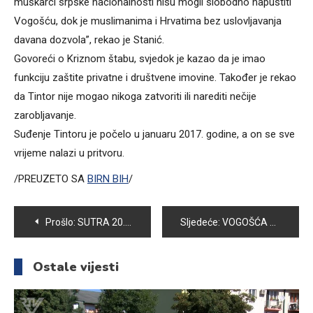
muškarci srpske nacionalnosti nisu mogli slobodno napustiti
Vogošću, dok je muslimanima i Hrvatima bez uslovljavanja
davana dozvola”, rekao je Stanić.
Govoreći o Kriznom štabu, svjedok je kazao da je imao
funkciju zaštite privatne i društvene imovine. Također je rekao
da Tintor nije mogao nikoga zatvoriti ili narediti nečije
zarobljavanje.
Suđenje Tintoru je počelo u januaru 2017. godine, a on se sve
vrijeme nalazi u pritvoru.
/PREUZETO SA
BIRN BIH
/
Navigacija
Prošlo:
SUTRA 20. REDOVNA SJEDNICA OPĆINSKOG VIJEĆA VOGOŠĆA
Sljedeće:
VOGOŠĆA DANAS BILA DOMAĆIN “OTVORENE ZABAVNE ŠKOLE FUDBALA”
članaka
Ostale vijesti