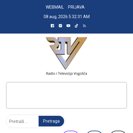
Skip
WEBMAIL
PRIJAVA
to
08 aug, 2026
5:32:32 AM
content
RADIO TELEVIZIJA VOGOŠĆA
Pretraga: