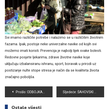
Svi imamo različite potrebe i nalazimo se u različitim životnim
fazama. Ipak, postoje neke univerzalne navike od kojih svi
možemo imati koristi. Prevencija je najbolji lijek svake bolesti.
Redovne posjete ljekarima, zdrave životne navike koje
uključuju izbalansiranu ishranu, sport, boravak u prirodi uz
postizanje nulte stope stresa je način da se kvaliteta života
značajno poboljša.
Navigacija
Prošlo:
ODBOJKAŠKI KLUB SA VOLLEY BOLJI OD VOGOŠĆE
Sljedeće:
ŠAHOVSKI KLUB VOGOŠĆA ISPUNIO SVE PLANIRANE AKTIVNOSTI U 2021.GODINI
članaka
Ostale vijesti