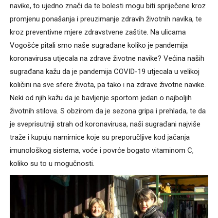
navike, to ujedno znači da te bolesti mogu biti spriječene kroz
promjenu ponašanja i preuzimanje zdravih životnih navika, te
kroz preventivne mjere zdravstvene zaštite. Na ulicama
Vogošće pitali smo naše sugrađane koliko je pandemija
koronavirusa utjecala na zdrave životne navike? Većina naših
sugrađana kažu da je pandemija COVID-19 utjecala u velikoj
količini na sve sfere života, pa tako i na zdrave životne navike.
Neki od njih kažu da je bavljenje sportom jedan o najboljih
životnih stilova. S obzirom da je sezona gripa i prehlada, te da
je sveprisutniji strah od koronavirusa, naši sugrađani najviše
traže i kupuju namirnice koje su preporučljive kod jačanja
imunološkog sistema, voće i povrće bogato vitaminom C,
koliko su to u mogučnosti.