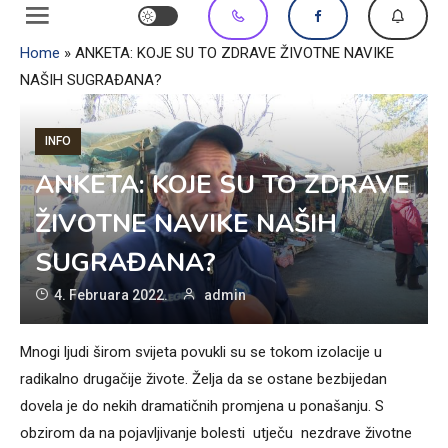
Home
»
ANKETA: KOJE SU TO ZDRAVE ŽIVOTNE NAVIKE
NAŠIH SUGRAĐANA?
INFO
ANKETA: KOJE SU TO ZDRAVE
ŽIVOTNE NAVIKE NAŠIH
SUGRAĐANA?
4. Februara 2022.
admin
Mnogi ljudi širom svijeta povukli su se tokom izolacije u
radikalno drugačije živote. Želja da se ostane bezbijedan
dovela je do nekih dramatičnih promjena u ponašanju. S
obzirom da na pojavljivanje bolesti utječu nezdrave životne