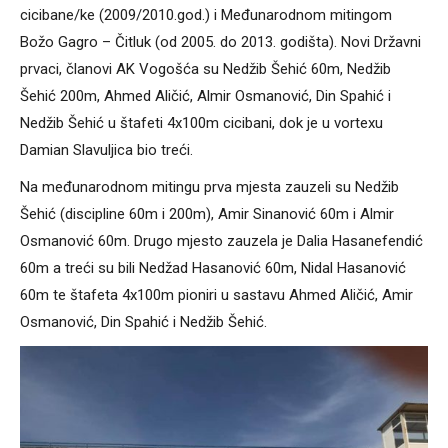
cicibane/ke (2009/2010.god.) i Međunarodnom mitingom
Božo Gagro – Čitluk (od 2005. do 2013. godišta). Novi Državni
prvaci, članovi AK Vogošća su Nedžib Šehić 60m, Nedžib
Šehić 200m, Ahmed Aličić, Almir Osmanović, Din Spahić i
Nedžib Šehić u štafeti 4x100m cicibani, dok je u vortexu
Damian Slavuljica bio treći.
Na međunarodnom mitingu prva mjesta zauzeli su Nedžib
Šehić (discipline 60m i 200m), Amir Sinanović 60m i Almir
Osmanović 60m. Drugo mjesto zauzela je Dalia Hasanefendić
60m a treći su bili Nedžad Hasanović 60m, Nidal Hasanović
60m te štafeta 4x100m pioniri u sastavu Ahmed Aličić, Amir
Osmanović, Din Spahić i Nedžib Šehić.