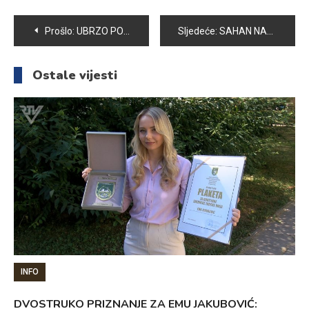
Navigacija
Prošlo:
UBRZO POČINJE PREMIJER RUKOMETNA LIGA: RUKOMETAŠI VOGOŠĆE SPREMNI
Sljedeće:
SAHAN NAJAVLJUJE NOVE PROJEKTE
članaka
Ostale vijesti
INFO
DVOSTRUKO PRIZNANJE ZA EMU JAKUBOVIĆ: