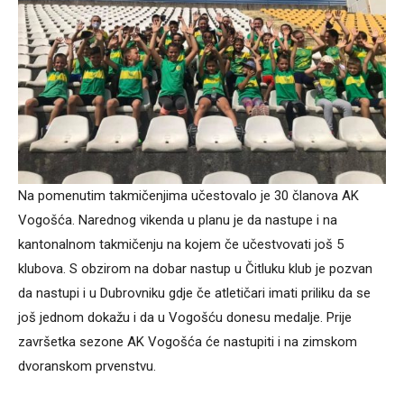
Na pomenutim takmičenjima učestovalo je 30 članova AK
Vogošća. Narednog vikenda u planu je da nastupe i na
kantonalnom takmičenju na kojem če učestvovati još 5
klubova. S obzirom na dobar nastup u Čitluku klub je pozvan
da nastupi i u Dubrovniku gdje če atletičari imati priliku da se
još jednom dokažu i da u Vogošću donesu medalje. Prije
završetka sezone AK Vogošća će nastupiti i na zimskom
dvoranskom prvenstvu.