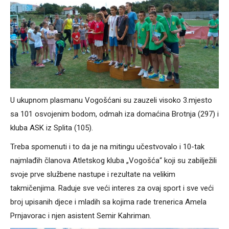
U ukupnom plasmanu Vogošćani su zauzeli visoko 3.mjesto
sa 101 osvojenim bodom, odmah iza domaćina Brotnja (297) i
kluba ASK iz Splita (105).
Treba spomenuti i to da je na mitingu učestvovalo i 10-tak
najmlađih članova Atletskog kluba „Vogošća“ koji su zabilježili
svoje prve službene nastupe i rezultate na velikim
takmičenjima. Raduje sve veći interes za ovaj sport i sve veći
broj upisanih djece i mladih sa kojima rade trenerica Amela
Prnjavorac i njen asistent Semir Kahriman.