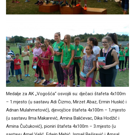
Medalje za AK „Vogošća“ osvojili su: dječaci štafeta 4x100m
– 1.mjesto (u sastavu Adi Čizmo, Mirzet Abaz, Ermin Huskić i
Adnan Mulahmetović), djevojčice štafeta 4x100m – 1,mjesto
(u sastavu Ilma Makarević, Amina Balićevac, Dika Hodžić i
Amina Čučuković), pioniri štafeta 4x100m – 3.mjesto (u
sastavu Amel Velić, Edwin Mehić, Ismail Beširević i Amsal