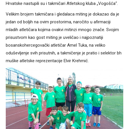
Hrvatske nastupili su i takmičari Atletskog kluba „Vogošća“.
Velikim brojem takmičara i gledalaca miting je dokazao da je
jedan od boljih na ovim prostorima, naročito u afirmaciji
mladih atletičara kojima ovakvi mitinzi mnogo znače. Svojim
prisustvom kao gost miting je uveličao i najpoznatiji
bosanskohercegovački atletičar Amel Tuka, na veliko
oduševljenje svih prisutnih, a takmičenje je pratio i selektor bh
muške atletske reprezentacije Elvir Krehmić.