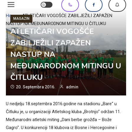
Home
»
ATLETIČARI VOGOŠĆE ZABILJEŽILI ZAPAŽEN
MAGAZIN
NASTUP NA MEĐUNARODNOM MITINGU U ČITLUKU
ATLETIČARI VOGOŠĆE
ZABILJEŽILI ZAPAŽEN
NASTUP NA
MEĐUNARODNOM MITINGU U
ČITLUKU
20. Septembra 2016.
admin
U nedjelju 18.septembra 2016.godine na stadionu „Bare“ u
Čitluku je, u organizaciji Atletskog kluba „Brotnjo“ održan 11.
Međunarodni atletski miting „Dani berbe grožđa – Bože
Gagro“. U konkurenciji 18 klubova iz Bosne i Hercegovine i