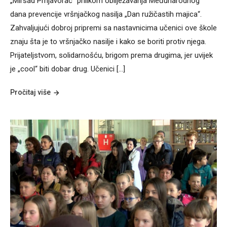
„Mirsad Prnjavorac“ prilikom obilježavanja Međunarodnog
dana prevencije vršnjačkog nasilja „Dan ružičastih majica“.
Zahvaljujući dobroj pripremi sa nastavnicima učenici ove škole
znaju šta je to vršnjačko nasilje i kako se boriti protiv njega.
Prijateljstvom, solidarnošću, brigom prema drugima, jer uvijek
je „cool“ biti dobar drug. Učenici […]
Pročitaj više