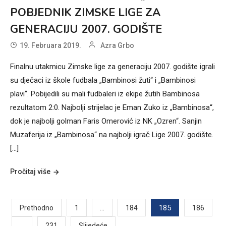
POBJEDNIK ZIMSKE LIGE ZA
GENERACIJU 2007. GODIŠTE
19. Februara 2019.
Azra Grbo
Finalnu utakmicu Zimske lige za generaciju 2007. godište igrali
su dječaci iz škole fudbala „Bambinosi žuti“ i „Bambinosi
plavi“. Pobijedili su mali fudbaleri iz ekipe žutih Bambinosa
rezultatom 2:0. Najbolji strijelac je Eman Zuko iz „Bambinosa“,
dok je najbolji golman Faris Omerović iz NK „Ozren“. Sanjin
Muzaferija iz „Bambinosa“ na najbolji igrač Lige 2007. godište.
[…]
Pročitaj više
Posts
…
185
Prethodno
1
184
186
…
231
Slijedeće