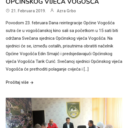
OPĆINSKOG VIJEĆA VOGOŠĆA
21. Februara 2019.
Azra Grbo
Povodom 23. februara Dana reintegracije Općine Vogošća
sutra će u vogošćanskoj kino sali sa početkom u 15 sati biti
održana Svečana sjednica Općinskog vijeća Vogošća. Na
sjednici će se, između ostalih, prisutnima obratiti načelnik
Općine Vogošća Edin Smajić i predsjedavajući Općinskog
vijeća Vogošća Tarik Curić. Svečanoj sjednici Općinskog vijeća
Vogošća će prethoditi polaganje cvijeća i […]
Pročitaj više