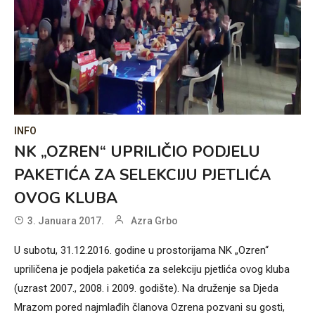
INFO
NK „OZREN“ UPRILIČIO PODJELU
PAKETIĆA ZA SELEKCIJU PJETLIĆA
OVOG KLUBA
3. Januara 2017.
Azra Grbo
U subotu, 31.12.2016. godine u prostorijama NK „Ozren“
upriličena je podjela paketića za selekciju pjetlića ovog kluba
(uzrast 2007., 2008. i 2009. godište). Na druženje sa Djeda
Mrazom pored najmlađih članova Ozrena pozvani su gosti,