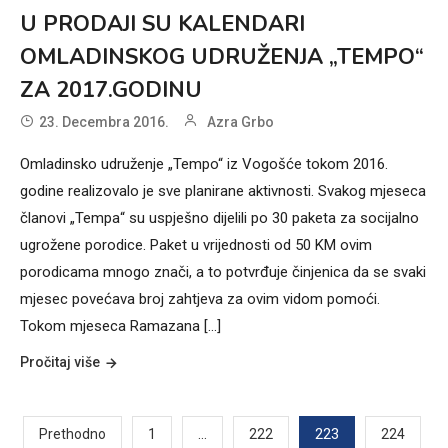
U PRODAJI SU KALENDARI
OMLADINSKOG UDRUŽENJA „TEMPO“
ZA 2017.GODINU
23. Decembra 2016.
Azra Grbo
Omladinsko udruženje „Tempo“ iz Vogošće tokom 2016.
godine realizovalo je sve planirane aktivnosti. Svakog mjeseca
članovi „Tempa“ su uspješno dijelili po 30 paketa za socijalno
ugrožene porodice. Paket u vrijednosti od 50 KM ovim
porodicama mnogo znači, a to potvrđuje činjenica da se svaki
mjesec povećava broj zahtjeva za ovim vidom pomoći.
Tokom mjeseca Ramazana [...]
Pročitaj više
Posts
…
223
Prethodno
1
222
224