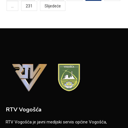
…
231
Slijedeće
pagination
RTV Vogošća
RTV Vogošća je javni medijski servis općine Vogošća,