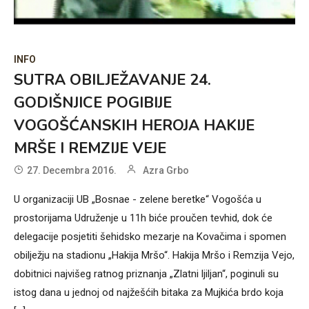
INFO
SUTRA OBILJEŽAVANJE 24.
GODIŠNJICE POGIBIJE
VOGOŠĆANSKIH HEROJA HAKIJE
MRŠE I REMZIJE VEJE
27. Decembra 2016.
Azra Grbo
U organizaciji UB „Bosnae - zelene beretke“ Vogošća u
prostorijama Udruženje u 11h biće proučen tevhid, dok će
delegacije posjetiti šehidsko mezarje na Kovačima i spomen
obilježju na stadionu „Hakija Mršo“. Hakija Mršo i Remzija Vejo,
dobitnici najvišeg ratnog priznanja „Zlatni ljiljan“, poginuli su
istog dana u jednoj od najžešćih bitaka za Mujkića brdo koja