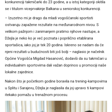
konkurenciji takmičarki do 23 godine, a u istoj kategoriji okitila
se i titulom viceprvakinje Balkana u seniorskoj konkurenciji.
– Izuzetno mi je drago da mladi vogošćanski sportisti
ostvaruju zapažene rezultate na međunarodnom nivou. S
velikom pažnjom i zanimanjem pratimo njihove nastupe, a
Džejla je neko ko je već poznata i poprilično etablirana
sportašica, iako joj je tek 20 godina. Iskreno se nadam da će
njeni rezultati u budućnosti biti još bolji – naglasio je načelnik
Općine Vogošća Migdad Hasanović, dodavši da su takmičari u
individualnim sportovima dali važan doprinos u promociji naše
lokalne zajednice.
Nakon što je početkom godine boravila na trening-kampovima
u Splitu i Sarajevu, Džejla je naglasila da joj upravo ti kampovi
itekako pomažu u trenažnom procesu.