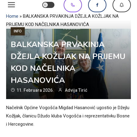
Home
»
BALKANSKA PRVAKINJA DŽEJLA KOŽLJAK NA
PRIJEMU KOD NAČELNIKA HASANOVIĆA
INFO
BALKANSKA PRVAKINJA
DŽEJLA KOŽLJAK NA PRIJEMU
KOD NAČELNIKA
HASANOVIĆA
11. Februara 2026.
Advija Tirić
Načelnik Općine Vogošća Migdad Hasanović ugostio je Džejlu
Kožljak, članicu Džudo kluba Vogošća i reprezentativku Bosne
i Hercegovine.