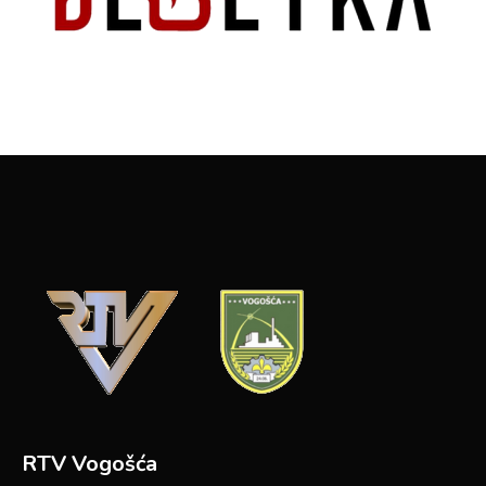
RTV Vogošća