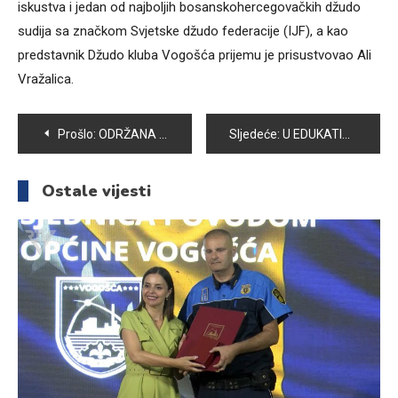
iskustva i jedan od najboljih bosanskohercegovačkih džudo
sudija sa značkom Svjetske džudo federacije (IJF), a kao
predstavnik Džudo kluba Vogošća prijemu je prisustvovao Ali
Vražalica.
Navigacija
Prošlo:
ODRŽANA SKUPŠTINA UDRUŽENJA “SVRAČANI”. HIKMET PRUTINA NOVI PREDSJEDNIK
Sljedeće:
U EDUKATIVNO-KREATIVNOM CENTRU “TETA PRIČALICA” UPRILIČENA PROMOCIJA KNJIGA AUTORICE LEILE KULENOVIĆ
članaka
Ostale vijesti