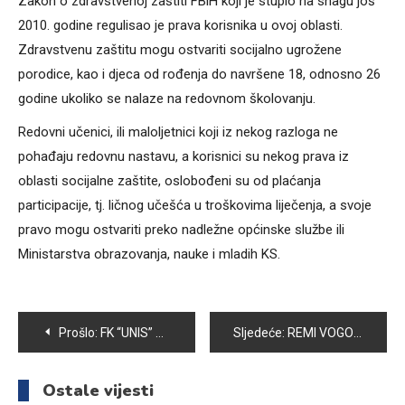
Zakon o zdravstvenoj zaštiti FBiH koji je stupio na snagu još
2010. godine regulisao je prava korisnika u ovoj oblasti.
Zdravstvenu zaštitu mogu ostvariti socijalno ugrožene
porodice, kao i djeca od rođenja do navršene 18, odnosno 26
godine ukoliko se nalaze na redovnom školovanju.
Redovni učenici, ili maloljetnici koji iz nekog razloga ne
pohađaju redovnu nastavu, a korisnici su nekog prava iz
oblasti socijalne zaštite, oslobođeni su od plaćanja
participacije, tj. ličnog učešća u troškovima liječenja, a svoje
pravo mogu ostvariti preko nadležne općinske službe ili
Ministarstva obrazovanja, nauke i mladih KS.
Navigacija
Prošlo:
FK “UNIS” POBJEDNIK TURNIRA U MALOM NOGOMETU ZA DJEČAKE
Sljedeće:
REMI VOGOŠĆE I ZRINJSKOG NA POČETKU SEZONE
članaka
Ostale vijesti