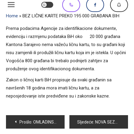
Home
»
BEZ LIČNE KARTE PREKO 195 000 GRAĐANA BIH
Prema podacima Agencije za identifikacione dokumente,
evidenciju i razmjenu podataka BiH oko 20 000 građana
Kantona Sarajevo nema važeću ličnu kartu, to su građani koji
nisu zamjenili ili produžili ličnu kartu koja im je istekla. U općini
Vogošća 800 građana bi trebalo podnijeti zahtjev za
produženje ovog identifikacionog dokumenta.
Zakon o ličnoj karti BiH propisuje da svaki građanin sa
navršenih 18 godina mora imati ličnu kartu, a za
neposjedovanje iste predviđene su i zakonske kazne.
Navigacija
Prošlo:
OMLADINSKO UDRUŽENJE „TEMPO“ DANAS PODIJELILO 20 HUMANITARNIH PAKETA ZA SOCIJALNO UGROŽENE PORODICE
Sljedeće:
NOVA SEZONA U KARATE KLUBU SAMBON