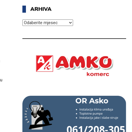
ARHIVA
ARHIVA
u
 u