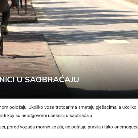
SNICI U SAOBRAĆAJU
vidnom položaju. Ukoliko voze trotoarima smetaju pješacima, a ukoliko
isti koji su neodgovorni učesnici u saobraćaju.
šaci, pored vozača mornih vozila, ne poštuju pravila i tako onemoguć