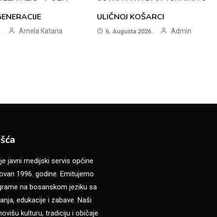
GENERACIJE
ULIČNOJ KOŠARCI
Arnela Katana
Admin
.
6. Augusta 2026.
šća
 javni medijski servis općine
van 1996. godine. Emitujemo
ograme na bosanskom jeziku sa
anja, edukacije i zabave. Naši
višu kulturu, tradiciju i običaje