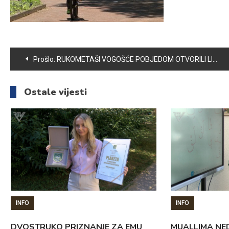
Navigacija
Prošlo:
RUKOMETAŠI VOGOŠĆE POBJEDOM OTVORILI LIGU ZA PRVAKA
članaka
Ostale vijesti
INFO
INFO
DVOSTRUKO PRIZNANJE ZA EMU
MUALLIMA NED