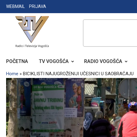
Skip
WEBMAIL
PRIJAVA
to
content
RADIO TELEVIZIJA VOGOŠĆA
POČETNA
TV VOGOŠĆA
RADIO VOGOŠĆA
Home
»
BICIKLISTI NAJUGROŽENIJI UČESNICI U SAOBRAĆAJU