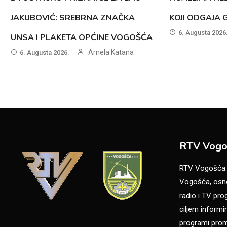
JAKUBOVIĆ: SREBRNA ZNAČKA
KOJI ODGAJA 
6. Augusta 2026
UNSA I PLAKETA OPĆINE VOGOŠĆA
Arnela Katana
6. Augusta 2026.
RTV Vogo
RTV Vogošća je
Vogošća, osno
radio i TV pr
ciljem informir
programi promo