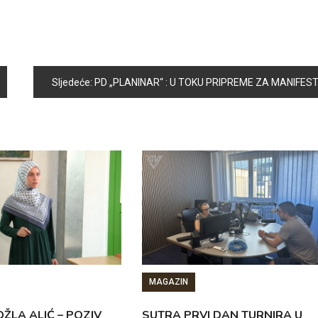
Sljedeće:
PD „PLANINAR“ : U TOKU PRIPREME ZA MANIFESTACIJU „SARAJEVSKI ĆEVAP“
MAGAZIN
ŽLA ALIĆ – POZIV
SUTRA PRVI DAN TURNIRA U