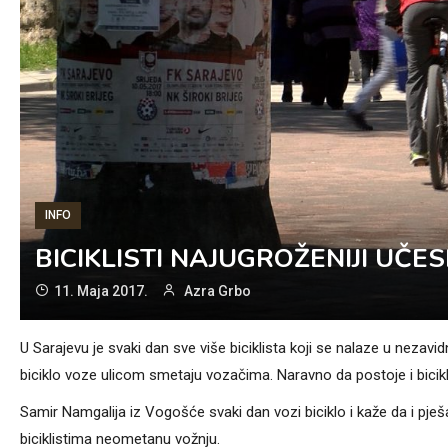
INFO
BICIKLISTI NAJUGROŽENIJI UČE
11. Maja 2017.
Azra Grbo
U Sarajevu je svaki dan sve više biciklista koji se nalaze u neza
biciklo voze ulicom smetaju vozačima. Naravno da postoje i bicikl
Samir Namgalija iz Vogošće svaki dan vozi biciklo i kaže da i pje
biciklistima neometanu vožnju.