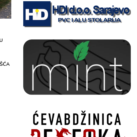
U
OŠĆA