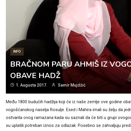
INFO
BRAČNOM PARU AHMIŠ IZ VOGO
OBAVE HADŽ
1. Augusta 2017.
Samir Mujdžić
Među 1800 budućih hadžija koji će iz naše zemlje ove godine obavi
vogošćanskog naselja Rosulje. Esed i Mahira imali su želju da jed
ostvarila ovog ramazana kada su saznali da će biti u grupi ovogodi
su uplatili potreban iznos za odlazak. Posebno se zahvaljuju pre