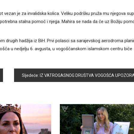
t vezan je za invalidska kolica. Veliku podršku pruža mu njegova su
u potrebna stalna pomoć i njega. Mahira se nada da će uz Božiju pom
m drugih hadžija iz BiH. Prvi polasci sa sarajevskog aerodroma plani
ogošća u nedjelju 6. avgusta, u vogošćanskom islamskom centru biće
Sljedeće:
IZ VATROGASNOG DRUŠTVA VOGOŠĆA UPOZORAVAJU NA OPASNOST OD POŽAR