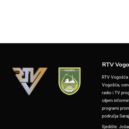
RTV Vogo
RTV Vogošća je
Vogošća, osno
radio i TV pr
ciljem informir
programi promo
područja Saraj
Sjedište: Još