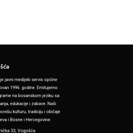
šća
 javni medijski servis općine
van 1996. godine. Emitujemo
ograme na bosanskom jeziku sa
anja, edukacije i zabave. Naši
višu kulturu, tradiciju i običaje
eva i Bosne i Hercegovine.
anička 33, Vogošća