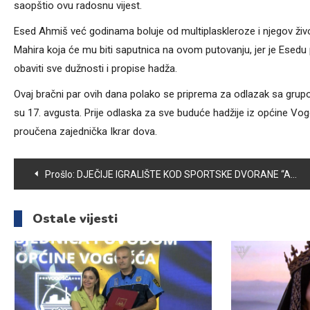
saopštio ovu radosnu vijest.
Esed Ahmiš već godinama boluje od multiplaskleroze i njegov živo
Mahira koja će mu biti saputnica na ovom putovanju, jer je Esed
obaviti sve dužnosti i propise hadža.
Ovaj bračni par ovih dana polako se priprema za odlazak sa grupo
su 17. avgusta. Prije odlaska za sve buduće hadžije iz općine V
proučena zajednička Ikrar dova.
Navigacija
Prošlo:
DJEČIJE IGRALIŠTE KOD SPORTSKE DVORANE “AMEL BEČKOVIĆ” JOŠ UVIJEK NIJE U FUNKCIJI
članaka
Ostale vijesti