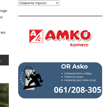
ARHIVA
pruga
oć
rani
A