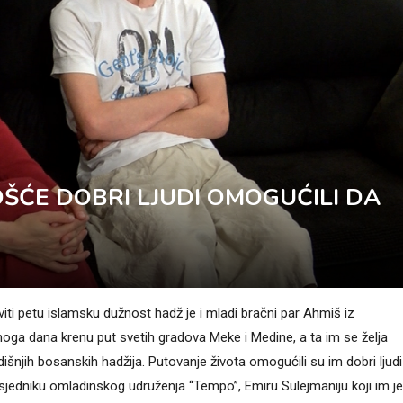
ŠĆE DOBRI LJUDI OMOGUĆILI DA
ti petu islamsku dužnost hadž je i mladi bračni par Ahmiš iz
noga dana krenu put svetih gradova Meke i Medine, a ta im se želja
šnjih bosanskih hadžija. Putovanje života omogućili su im dobri ljudi 
dsjedniku omladinskog udruženja “Tempo”, Emiru Sulejmaniju koji im je