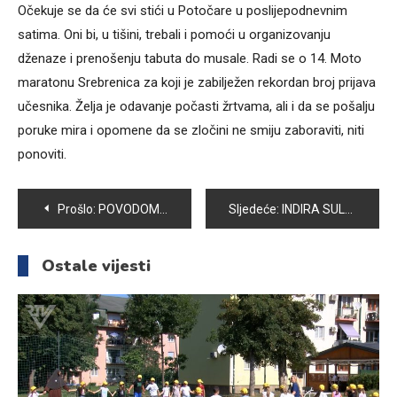
Očekuje se da će svi stići u Potočare u poslijepodnevnim
satima. Oni bi, u tišini, trebali i pomoći u organizovanju
dženaze i prenošenju tabuta do musale. Radi se o 14. Moto
maratonu Srebrenica za koji je zabilježen rekordan broj prijava
učesnika. Želja je odavanje počasti žrtvama, ali i da se pošalju
poruke mira i opomene da se zločini ne smiju zaboraviti, niti
ponoviti.
Navigacija
Prošlo:
POVODOM OBILJEŽAVANJA 30. GODIŠNJICE GENOCIDA U SREBRENICI: NA PODRUČJU KANTONA SARAJEVO SUTRA U PODNE OGLASIT ĆE SE SIRENE
Sljedeće:
INDIRA SULJIĆ – MURATOVIĆ: IAKO SAM BILA MALA, SJEĆAM SE RATA U SREBRENICI
članaka
Ostale vijesti