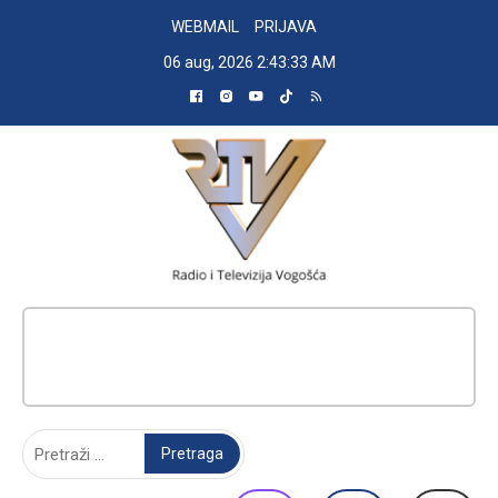
Skip
WEBMAIL
PRIJAVA
to
06 aug, 2026
2:43:34 AM
content
RADIO TELEVIZIJA VOGOŠĆA
Pretraga: