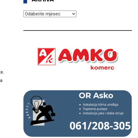
ARHIVA
e.
sa