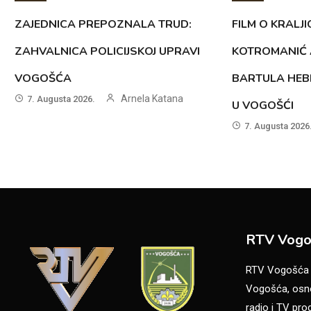
ZAJEDNICA PREPOZNALA TRUD:
FILM O KRALJI
ZAHVALNICA POLICIJSKOJ UPRAVI
KOTROMANIĆ 
VOGOŠĆA
BARTULA HEB
Arnela Katana
7. Augusta 2026.
U VOGOŠĆI
7. Augusta 2026
RTV Vogo
RTV Vogošća je
Vogošća, osno
radio i TV pr