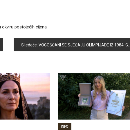
okviru postojećih cijena.
Sljedeće:
VOGOŠĆANI SE SJEĆAJU OLIMPIJADE IZ 1984. GODINE
INFO