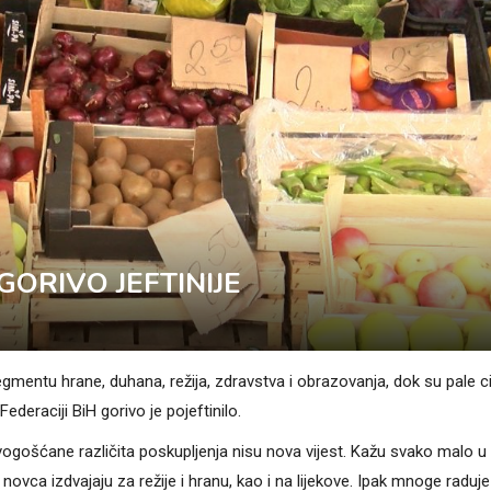
GORIVO JEFTINIJE
egmentu hrane, duhana, režija, zdravstva i obrazovanja, dok su pale c
deraciji BiH gorivo je pojeftinilo.
a vogošćane različita poskupljenja nisu nova vijest. Kažu svako malo u
vca izdvajaju za režije i hranu, kao i na lijekove. Ipak mnoge raduj