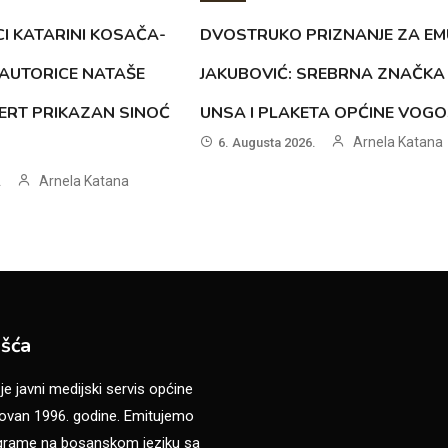
CI KATARINI KOSAČA-
DVOSTRUKO PRIZNANJE ZA EM
AUTORICE NATAŠE
JAKUBOVIĆ: SREBRNA ZNAČKA
ERT PRIKAZAN SINOĆ
UNSA I PLAKETA OPĆINE VOG
Arnela Katana
6. Augusta 2026.
Arnela Katana
.
šća
 javni medijski servis općine
van 1996. godine. Emitujemo
ograme na bosanskom jeziku sa