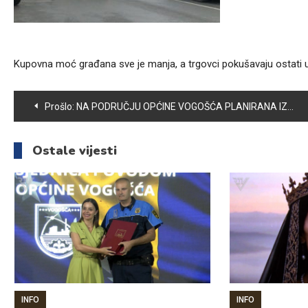
Kupovna moć građana sve je manja, a trgovci pokušavaju ostati u 
Navigacija
Prošlo:
NA PODRUČJU OPĆINE VOGOŠĆA PLANIRANA IZGRADNJA JOŠ JEDNOG STAMBENOG NASELJA
članaka
Ostale vijesti
INFO
INFO