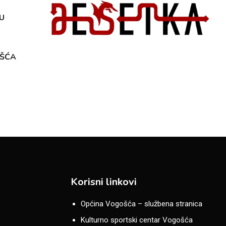
U
OŠĆA
Korisni linkovi
Općina Vogošća – službena stranica
Kulturno sportski centar Vogošća