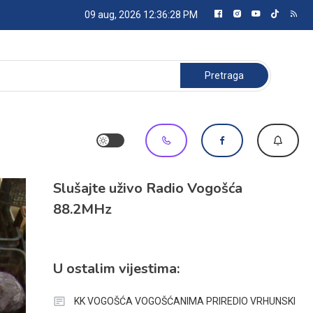
09 aug, 2026
12:36:29 PM
Pretraga:
Slušajte uživo Radio Vogošća
88.2MHz
U ostalim vijestima:
KK VOGOŠĆA VOGOŠĆANIMA PRIREDIO VRHUNSKI