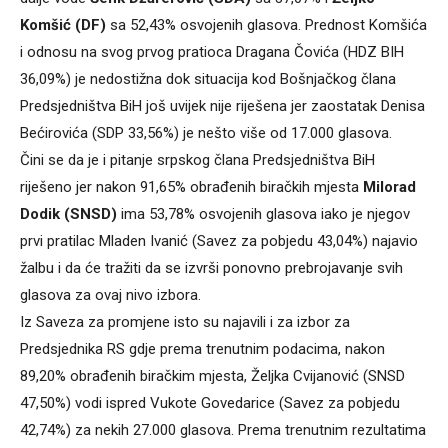
Komšić (DF)
sa 52,43% osvojenih glasova. Prednost Komšića
i odnosu na svog prvog pratioca Dragana Čovića (HDZ BIH
36,09%) je nedostižna dok situacija kod Bošnjačkog člana
Predsjedništva BiH još uvijek nije riješena jer zaostatak Denisa
Bećirovića (SDP 33,56%) je nešto više od 17.000 glasova.
Čini se da je i pitanje srpskog člana Predsjedništva BiH
riješeno jer nakon 91,65% obrađenih biračkih mjesta
Milorad
Dodik (SNSD)
ima 53,78% osvojenih glasova iako je njegov
prvi pratilac Mladen Ivanić (Savez za pobjedu 43,04%) najavio
žalbu i da će tražiti da se izvrši ponovno prebrojavanje svih
glasova za ovaj nivo izbora.
Iz Saveza za promjene isto su najavili i za izbor za
Predsjednika RS gdje prema trenutnim podacima, nakon
89,20% obrađenih biračkim mjesta, Željka Cvijanović (SNSD
47,50%) vodi ispred Vukote Govedarice (Savez za pobjedu
42,74%) za nekih 27.000 glasova. Prema trenutnim rezultatima