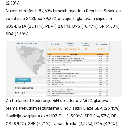
(2,98%).
Nakon obrađenih 87,59% biračkih mjesta u Republici Srpskoj u
vodstvu je SNSD sa 39,27% osvojenih glasova a slijede ih
SDS-LISTA (25,11%), PDP (12,81%), DNS (10,47%), SP (4,63%) i
SDA (3,69%).
Za Parlament Federacije BiH obrađeno 77,87% glasova a
prema trenutnim rezultatima u novi saziv ulaze SDA (25,45%),
Koalicija okupljena oko HDZ BIH (15,00%), SDP (14,57%), DF-
GS (8,94%), SBB (6,71%), Naša stranka (4,52%), PDA (4,20%),