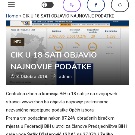
Home
»
CIK U 18 SATI OBJAVIO NAJNOVIJE PODATKE
INFO
CIK U 18 SATI OBJAVIO
NAJNOVIJE PODATKE
8. Oktobra 2018.
admin
Centralna izborna komisija BiH u 18 sati je na svojoj web
stranici www.izbori.ba objavila najnovije preliminarne
nezvanične nepotpune podatke Općih izbora.
Prema tim podacima nakon 87,24% obrađenih biračkim
mjesta u Federaciji BiH u utrci za članove Predsjedništva BiH i
dalje vode
Šefik Džaferović (SDA)
sa 37,07% i
Željko