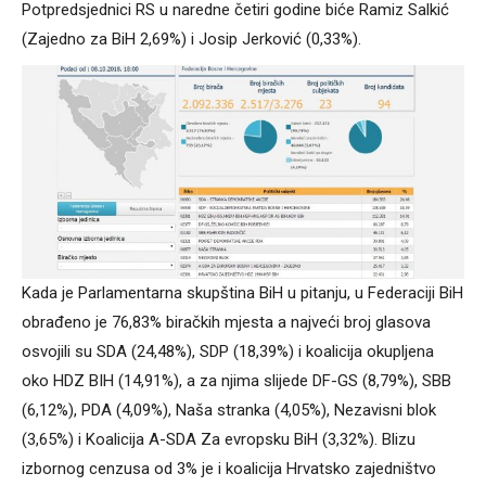
Potpredsjednici RS u naredne četiri godine biće Ramiz Salkić
(Zajedno za BiH 2,69%) i Josip Jerković (0,33%).
Kada je Parlamentarna skupština BiH u pitanju, u Federaciji BiH
obrađeno je 76,83% biračkih mjesta a najveći broj glasova
osvojili su SDA (24,48%), SDP (18,39%) i koalicija okupljena
oko HDZ BIH (14,91%), a za njima slijede DF-GS (8,79%), SBB
(6,12%), PDA (4,09%), Naša stranka (4,05%), Nezavisni blok
(3,65%) i Koalicija A-SDA Za evropsku BiH (3,32%). Blizu
izbornog cenzusa od 3% je i koalicija Hrvatsko zajedništvo