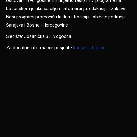
osnovan 1996. godine. Emitujemo radio i TV programe na
bosanskom jeziku sa ciljem informiranja, edukacije i zabave.
Naši programi promovišu kulturu, tradiciju i običaje područja
Sarajeva i Bosne i Hercegovine.
Sjedište: Jošanička 33, Vogošća
Za dodatne informacije posjetite
kontakt stranicu
.