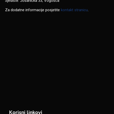
Sjedište: Jošanička 33, Vogošća
Za dodatne informacije posjetite
kontakt stranicu
.
Korisni linkovi