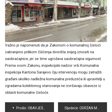
Važno je napomenuti da je Zakonom o komunalnoj čistoći
zabranjeno prilikom čišćenja dvorišta snijeg iznositi na
saobraćajnice, jer se time ugrožava saobraćajna sigurnost.
Prema ovom Zakonu, inspekcijski nadzor vrši Komunalna
inspekcija Kantona Sarajevo čiju intervenciju mogu zatražiti
građani ukoliko nadležna komunalna preduzeća ili upravitelji u
zgradama kolektivnog stanovanja ne izvršavaju obaveze iz
oblasti komunalne čistoće.
Navigacija
Prošlo:
OBAVJEŠTENJE ZA GRAĐANE – OŠTEĆENA SAOBRAĆAJNICA U ULICI KENANA BRKANIĆA
Sljedeće:
ODRŽAN MEMORIJALNI TURNIR U KUGLANJU “KURSPAHIĆI”