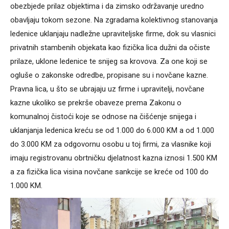
obezbjede prilaz objektima i da zimsko održavanje uredno
obavljaju tokom sezone. Na zgradama kolektivnog stanovanja
ledenice uklanjaju nadležne upraviteljske firme, dok su vlasnici
privatnih stambenih objekata kao fizička lica dužni da očiste
prilaze, uklone ledenice te snijeg sa krovova. Za one koji se
ogluše o zakonske odredbe, propisane su i novčane kazne.
Pravna lica, u što se ubrajaju uz firme i upravitelji, novčane
kazne ukoliko se prekrše obaveze prema Zakonu o
komunalnoj čistoći koje se odnose na čišćenje snijega i
uklanjanja ledenica kreću se od 1.000 do 6.000 KM a od 1.000
do 3.000 KM za odgovornu osobu u toj firmi, za vlasnike koji
imaju registrovanu obrtničku djelatnost kazna iznosi 1.500 KM
a za fizička lica visina novčane sankcije se kreće od 100 do
1.000 KM.