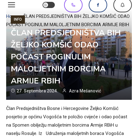
Home
»
ČLAN PREDSJEDNIŠTVA BIH ŽELJKO KOMŠIĆ ODAO
INFO
POČAST POGINULIM MALOLJETNIM BORCIMA ARMIJE RBIH
ČLAN PREDSJEDNIŠTVA BIH
ŽELJKO KOMŠIĆ ODAO
POČAST POGINULIM
MALOLJETNIM BORCIMA
ARMIJE RBIH
27. Septembra 2024.
Azra Mešanović
Član Predsjedništva Bosne i Hercegovine Željko Komšić
posjetio je općinu Vogošća te položio cvijeće i odao počast
na Spomen obilježju maloljetnim borcima Armije RBiH u
naselju Rosulje. Iz Udruženja maloljetnih boraca Vogošća