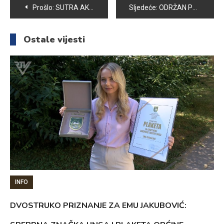
Navigacija
Prošlo:
SUTRA AKCIJA DOBROVOLJNOG DARIVANJA KRVI U VOGOŠĆI
Sljedeće:
ODRŽAN PRVI FESTIVAL KULTURE I SPORTA ZA DJECU VOGOŠĆANSKIH VRTIĆA
članaka
Ostale vijesti
INFO
DVOSTRUKO PRIZNANJE ZA EMU JAKUBOVIĆ: