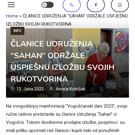
Home
»
ČLANICE UDRUŽENJA “SAHAN” ODRŽALE USPJEŠNU
IZLOŽBU SVOJIH RUKOTVORINA
INFO
ČLANICE UDRUŽENJA
“SAHAN” ODRŽALE
USPJEŠNU IZLOŽBU SVOJIH
RUKOTVORINA
12. Juna 2023.
Amela Kobiljak
Na ovogodišnjoj manifestaciji “Vogošćanski dani 2023”, svoje
ručne radove predstavile su članice Udruženja “Sahan” iz
Vogošće. Tokom dvodnevne prodajne izložbe, posjetioci su
imali priliku upoznati rad članica i kupiti neki od ponuđenih