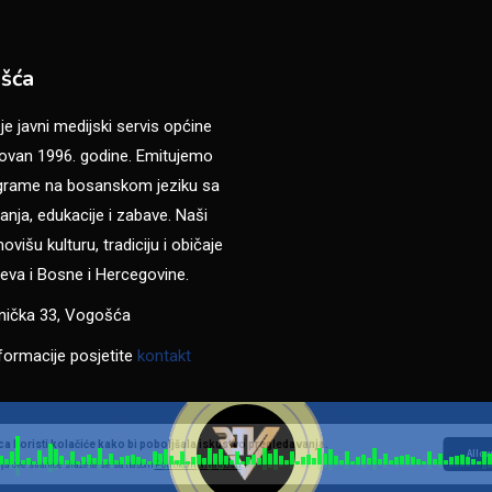
šća
 javni medijski servis općine
van 1996. godine. Emitujemo
ograme na bosanskom jeziku sa
anja, edukacije i zabave. Naši
višu kulturu, tradiciju i običaje
eva i Bosne i Hercegovine.
anička 33, Vogošća
formacije posjetite
kontakt
a koristi kolačiće kako bi poboljšala iskustvo pregledavanja.
Allow
ja ove stranice slažete se sa našom
Politikom privatnosti
.