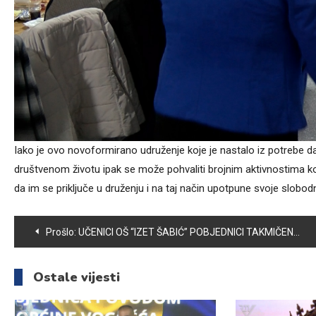
Iako je ovo novoformirano udruženje koje je nastalo iz potrebe
društvenom životu ipak se može pohvaliti brojnim aktivnostima ko
da im se priključe u druženju i na taj način upotpune svoje slobod
Navigacija
Prošlo:
UČENICI OŠ “IZET ŠABIĆ” POBJEDNICI TAKMIČENJA U ODBOJCI I U MUŠKOJ I ŽENSKOJ KONKURENCIJI
članaka
Ostale vijesti