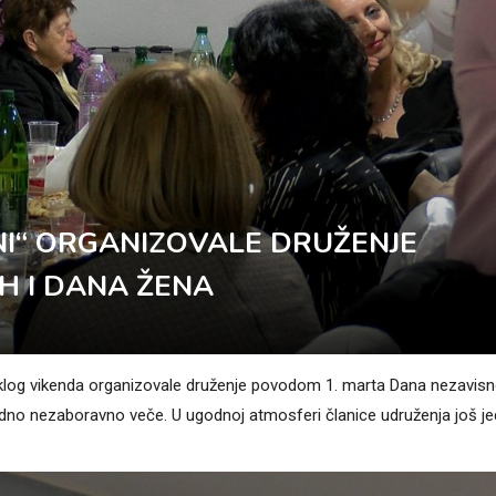
I“ ORGANIZOVALE DRUŽENJE
H I DANA ŽENA
teklog vikenda organizovale druženje povodom 1. marta Dana nezavisn
e jedno nezaboravno veče. U ugodnoj atmosferi članice udruženja još 