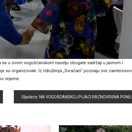
 da se u ovom vogošćanskom naselju obogate sadržaji u javnom i
je su organizovale. Iz Udruženja „Svračani“ pozivaju sve zaintereso
no vrijeme.
Sljedeće:
NA VOGOŠĆANSKOJ PIJACI RAZNOVRSNA PONUDA ZA NASTUPAJUĆI MJESEC RAMAZAN