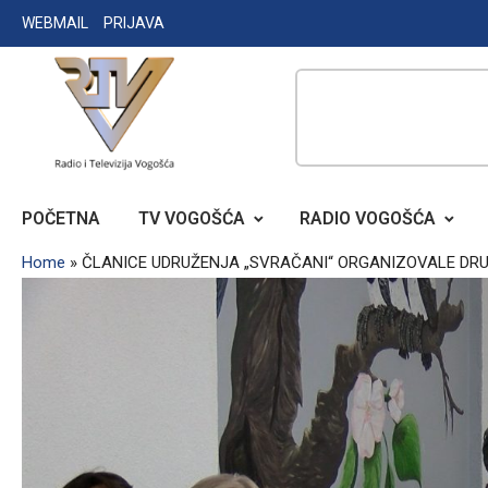
Skip
WEBMAIL
PRIJAVA
to
content
RADIO TELEVIZIJA VOGOŠĆA
POČETNA
TV VOGOŠĆA
RADIO VOGOŠĆA
Home
»
ČLANICE UDRUŽENJA „SVRAČANI“ ORGANIZOVALE DRU