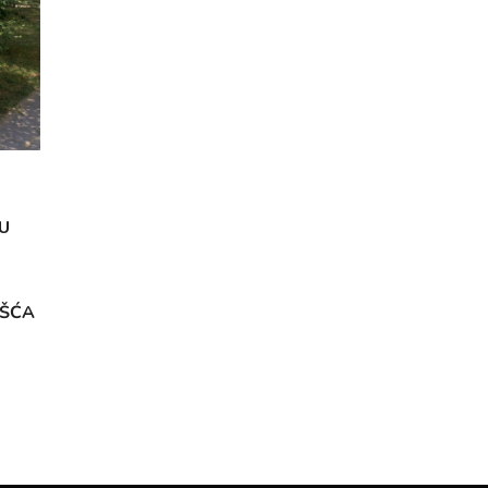
U
OŠĆA