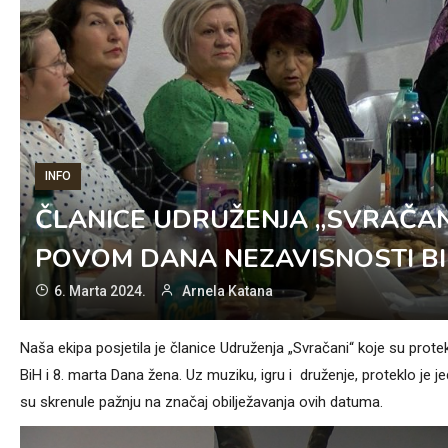
INFO
ČLANICE UDRUŽENJA „SVRAČAN
POVOM DANA NEZAVISNOSTI BI
6. Marta 2024.
Arnela Katana
Naša ekipa posjetila je članice Udruženja „Svračani“ koje su pro
BiH i 8. marta Dana žena. Uz muziku, igru i druženje, proteklo j
su skrenule pažnju na značaj obilježavanja ovih datuma.