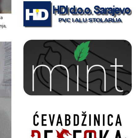
za
nja,