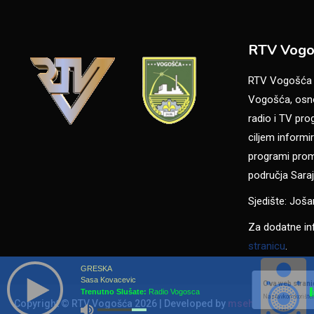
RTV Vogo
RTV Vogošća je
Vogošća, osno
radio i TV pr
ciljem informir
programi promo
područja Saraj
Sjedište: Još
Za dodatne in
stranicu
.
GRESKA
Sasa Kovacevic
Ova web stranic
Trenutno Slušate:
Radio Vogosca
Nastavkom korišten
Copyright © RTV Vogošća 2026
|
Developed by
msehic