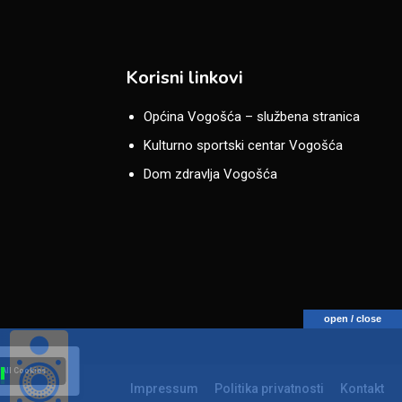
Korisni linkovi
Općina Vogošća – službena stranica
Kulturno sportski centar Vogošća
Dom zdravlja Vogošća
open / close
 All Cookies
Impressum
Politika privatnosti
Kontakt