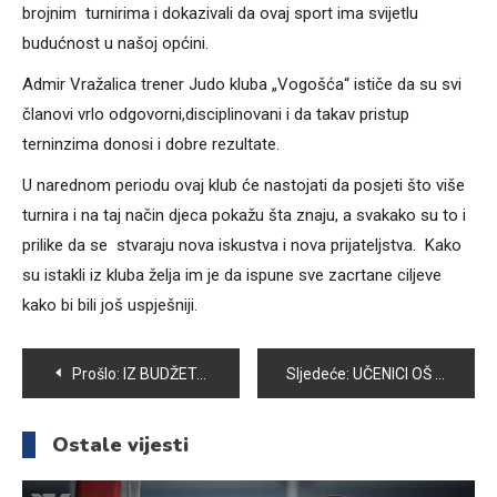
brojnim turnirima i dokazivali da ovaj sport ima svijetlu
budućnost u našoj općini.
Admir Vražalica trener Judo kluba „Vogošća“ ističe da su svi
članovi vrlo odgovorni,disciplinovani i da takav pristup
terninzima donosi i dobre rezultate.
U narednom periodu ovaj klub će nastojati da posjeti što više
turnira i na taj način djeca pokažu šta znaju, a svakako su to i
prilike da se stvaraju nova iskustva i nova prijateljstva. Kako
su istakli iz kluba želja im je da ispune sve zacrtane ciljeve
kako bi bili još uspješniji.
Navigacija
Prošlo:
IZ BUDŽETA OPĆINE OBNOVLJENE PROSTORIJE RADIJA VOGOŠĆA
Sljedeće:
UČENICI OŠ “MIRSAD PRNJAVORAC” SPOJILI EKOLOGIJU I HUMANOST U AKCIJI “RECIKLIRAJ – PODRŽI ŽIVOT”
članaka
Ostale vijesti