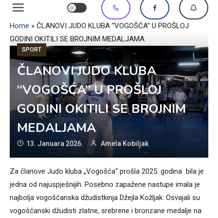
Home
»
ČLANOVI JUDO KLUBA “VOGOŠĆA” U PROŠLOJ
GODINI OKITILI SE BROJNIM MEDALJAMA
SPORT
ČLANOVI JUDO KLUBA
“VOGOŠĆA” U PROŠLOJ
GODINI OKITILI SE BROJNIM
MEDALJAMA
13. Januara 2026.
Amela Kobiljak
Za članove Judo kluba „Vogošća“ prošla 2025. godina bila je
jedna od najuspješnijih. Posebno zapažene nastupe imala je
najbolja vogošćanska džudistkinja Džejla Kožljak. Osvajali su
vogošćanski džudisti zlatne, srebrene i bronzane medalje na