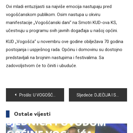
Ovi mladi entuzijasti sa najviše emocija nastupaju pred
vogošćanskom publikom. Osim nastupa u okviru
manifestacije „Vogošćanski dani“ na Smotri KUD-ova KS,
učestvuju u programu svih javnih događaja u našoj općini.
KUD „Vogošća“ u novembru ove godine obilježava 70 godina
postojanja i uspješnog rada. Općinu i domovinu su dostojno
predstavljali na brojnim nastupima i festivalima. Sa
zadovoljstvom će to činiti i ubuduće.
Navigacija
Prošlo:
U VOGOŠĆI USKORO RADIONICE FILCANJA VUNE
Sljedeće:
DJEČIJA I SPORTSKA IGRALIŠTA PONOVO NA METI VANDALA
članaka
Ostale vijesti