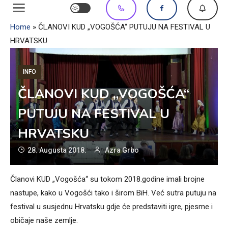
Home
»
ČLANOVI KUD „VOGOŠĆA“ PUTUJU NA FESTIVAL U
HRVATSKU
INFO
ČLANOVI KUD „VOGOŠĆA“
PUTUJU NA FESTIVAL U
HRVATSKU
28. Augusta 2018.
Azra Grbo
Članovi KUD „Vogošća“ su tokom 2018.godine imali brojne
nastupe, kako u Vogošći tako i širom BiH. Već sutra putuju na
festival u susjednu Hrvatsku gdje će predstaviti igre, pjesme i
običaje naše zemlje.