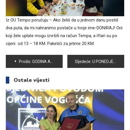
Iz OU Tempo poručuju – Ako želiš da u jednom danu postiš
dva puta, da mi nahranimo postače u tvoje ime-DONIRAJ! Oni
koji žele uplate mogu izvršiti na račun Tempa, a iftari su po
cijeni od 13 – 18 KM. Paketići za jetime 20 KM.
Navigacija
Prošlo:
GODINA AKTIVNOG I ISPUNJENOG ŽIVOTA U CENTRU ZA ZDRAVO STARENJE VOGOŠĆA
Sljedeće:
U PONEDJELJAK U VOGOŠĆI PREDRAMAZANSKI KONCERT GRUPE REJJAN
članaka
Ostale vijesti