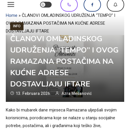
Home
»
ČLANOVI OMLADINSKOG UDRUŽENJA “TEMPO” I
OVOG RAMAZANA POSTAČIMA NA KUĆNE ADRESE
INFO
DOSTAVLJAJU IFTARE
ČLANOVI OMLADINSKOG
UDRUŽENJA “TEMPO” I OVOG
RAMAZANA POSTAČIMA NA
KUĆNE ADRESE
DOSTAVLJAJU IFTARE
13. Februara 2026.
Azra Mešanović
Kako bi mubarek dane mjeseca Ramazana uljepšali svojim
korisnicima, porodicama koje se nalaze u stanju socijalne
potrebe, postačima, ali i građanima koji teško žive,