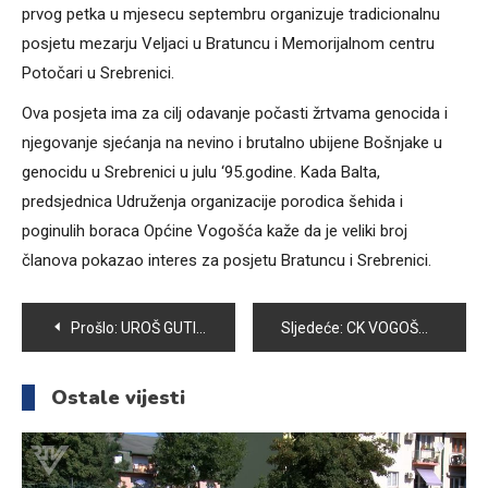
prvog petka u mjesecu septembru organizuje tradicionalnu
posjetu mezarju Veljaci u Bratuncu i Memorijalnom centru
Potočari u Srebrenici.
Ova posjeta ima za cilj odavanje počasti žrtvama genocida i
njegovanje sjećanja na nevino i brutalno ubijene Bošnjake u
genocidu u Srebrenici u julu ‘95.godine. Kada Balta,
predsjednica Udruženja organizacije porodica šehida i
poginulih boraca Općine Vogošća kaže da je veliki broj
članova pokazao interes za posjetu Bratuncu i Srebrenici.
Navigacija
Prošlo:
UROŠ GUTIĆ I EMINA ALAGIĆ POBJEDNICI OVOGODIŠNJE UTRKE “VOGOŠĆA 5K”
Sljedeće:
CK VOGOŠĆA ORGANIZOVAO PREDAVANJE POVODOM SVJETSKOG DANA PRVE POMOĆI
članaka
Ostale vijesti