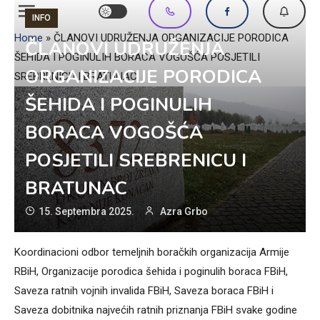
INFO
Home
»
ČLANOVI UDRUŽENJA ORGANIZACIJE PORODICA
ČLANOVI UDRUŽENJA
ŠEHIDA I POGINULIH BORACA VOGOŠĆA POSJETILI
ORGANIZACIJE PORODICA
SREBRENICU I BRATUNAC
ŠEHIDA I POGINULIH
BORACA VOGOŠĆA
POSJETILI SREBRENICU I
BRATUNAC
15. Septembra 2025.
Azra Grbo
Koordinacioni odbor temeljnih boračkih organizacija Armije
RBiH, Organizacije porodica šehida i poginulih boraca FBiH,
Saveza ratnih vojnih invalida FBiH, Saveza boraca FBiH i
Saveza dobitnika najvećih ratnih priznanja FBiH svake godine