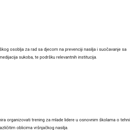
škog osoblja za rad sa djecom na prevenciji nasilja i suočavanje sa
jacija sukoba, te podršku relevantnih institucija.
nira organizovati trening za mlade lidere u osnovnim školama o teh
različitim oblicima vršnjačkog nasilja.