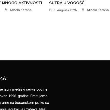
UZ MNOGO AKTIVNOSTI
SUTRA U VOGOŠĆI
Arnela Katana
Arnela Katana
.
5. Augusta 2026.
šća
 javni medijski servis općine
van 1996. godine. Emitujemo
ograme na bosanskom jeziku sa
anja, edukacije i zabave. Naši