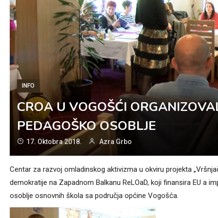
INFO
CROA U VOGOŠĆI ORGANIZOVAL
PEDAGOŠKO OSOBLJE
17. Oktobra 2018.
Azra Grbo
Centar za razvoj omladinskog aktivizma u okviru projekta „Vršn
demokratije na Zapadnom Balkanu ReLOaD, koji finansira EU a im
osoblje osnovnih škola sa područja općine Vogošća.