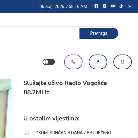
06 aug, 2026
7:58:17 AM
Pretraga:
Slušajte uživo Radio Vogošća
88.2MHz
U ostalim vijestima:
TOKOM SUNČANIH DANA ZABILJEŽENO