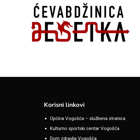
Korisni linkovi
Općina Vogošća – službena stranica
Kulturno sportski centar Vogošća
Dom zdravlja Vogošća