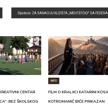
Sljedeće:
ZA SANACIJU KLIZIŠTA „MEHTEFČIĆI“ SA FEDERALNOG NIVOA 100.000 KM
INFO
KREATIVNI CENTAR
FILM O KRALJICI KATARINI KOS
ICA”: BEZ ŠKOLSKOG
KOTROMANIĆ BIĆE PRIKAZAN