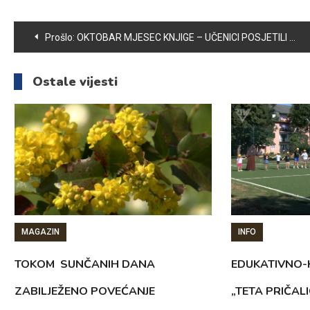
Navigacija
Prošlo:
OKTOBAR MJESEC KNJIGE – UČENICI POSJETILI BIBLIOTEKU KSC VOGOŠĆA
članaka
Ostale vijesti
MAGAZIN
INFO
TOKOM SUNČANIH DANA
EDUKATIVNO-
ZABILJEŽENO POVEĆANJE
„TETA PRIČAL