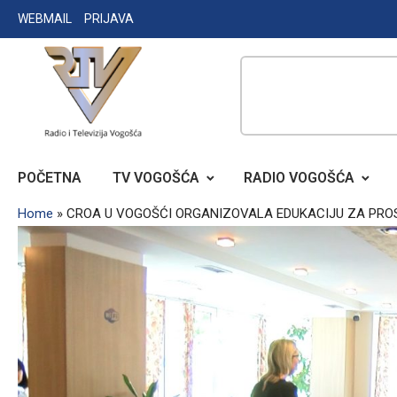
Skip
WEBMAIL
PRIJAVA
to
content
RADIO TELEVIZIJA VOGOŠĆA
POČETNA
TV VOGOŠĆA
RADIO VOGOŠĆA
Home
»
CROA U VOGOŠĆI ORGANIZOVALA EDUKACIJU ZA PR