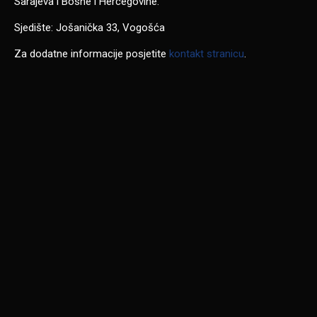
Sarajeva i Bosne i Hercegovine.
Sjedište: Jošanička 33, Vogošća
Za dodatne informacije posjetite
kontakt stranicu
.