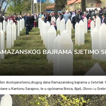
AMAZANSKOG BAJRAMA SJETIMO S
lježen dostojanstveno,drugog dana Ramazanskog bajrama u četvrtak 1
tane u Kantonu Sarajevo, te u općinama Breza, Ilijaš, Olovo i u Srebre