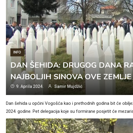
INFO
DAN ŠEHIDA: DRUGOG DANA R
NAJBOLJIH SINOVA OVE ZEMLJE
9. Aprila 2024.
Samir Mujdžić
Dan šehida u općini Vogošća kao i prethodnih godina bit će obi
2024. godine. Pet delegacija koje su formirane posjetit će mezaris