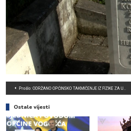
Navigacija
Prošlo:
ODRŽANO OPĆINSKO TAKMIČENJE IZ FIZIKE ZA UČENIKE VOGOŠĆANSKIH OSNOVNIH ŠKOLA
članaka
Ostale vijesti