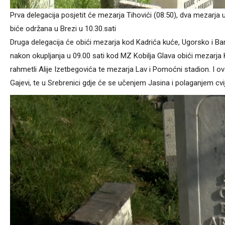
Prva delegacija posjetit će mezarja Tihovići (08:50), dva mezarja u
biće održana u Brezi u 10.30.sati
Druga delegacija će obići mezarja kod Kadrića kuće, Ugorsko i Bari
nakon okupljanja u 09.00 sati kod MZ Kobilja Glava obići mezarja 
rahmetli Alije Izetbegovića te mezarja Lav i Pomoćni stadion. I o
Gajevi, te u Srebrenici gdje će se učenjem Jasina i polaganjem cv