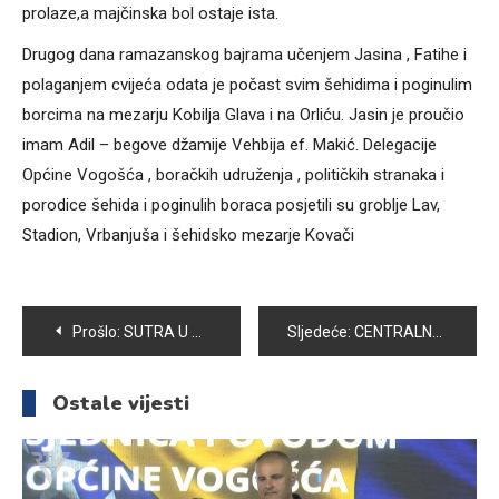
prolaze,a majčinska bol ostaje ista.
Drugog dana ramazanskog bajrama učenjem Jasina , Fatihe i
polaganjem cvijeća odata je počast svim šehidima i poginulim
borcima na mezarju Kobilja Glava i na Orliću. Jasin je proučio
imam Adil – begove džamije Vehbija ef. Makić. Delegacije
Općine Vogošća , boračkih udruženja , političkih stranaka i
porodice šehida i poginulih boraca posjetili su groblje Lav,
Stadion, Vrbanjuša i šehidsko mezarje Kovači
Navigacija
Prošlo:
SUTRA U VOGOŠĆI 8. REDOVNA SJEDNICA OPĆINSKOG VIJEĆA
Sljedeće:
CENTRALNA MANIFESTACIJA POVODOM DANA ŠEHIDA UPRILIČENA U BREZI
članaka
Ostale vijesti