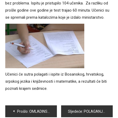
bez problema. Ispitu je pristupilo 104 učenika. Za razliku od
prošle godine ove godine je test trajao 60 minuta. Učenici su
se spremali prema katalozima koje je izdalo ministarstvo.
Učenici će sutra polagati i ispite iz Bosanskog, hrvatskog,
srpskog jezika i književnosti i matematike, a rezultati će biti
poznati krajem sedmice.
Navigacija
Prošlo:
OMLADINSKO UDRUŽENJE “TEMPO” ORGANIZOVALO PODJELU RAMAZANSKIH PAKETA
Sljedeće:
POLAGANJU EKSTERNE MATURE PRISTUPILO JE 50 UČENIKA OŠ “ZAHID BARUČIJA”